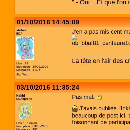
" - Oui... Et que l'on
01/10/2016 14:45:09
stefrex
J'en a pas mis cent ma
BDA
La tête en l'air des 
Lieu : 73
Inscription : 25/06/2009
Messages : 1 436
Site Web
03/10/2016 11:35:24
Kakhi
Pas mal.
BDApprenti
J'avais oubliée l'Inkt
beaucoup de post ici, 
foisonnant de participa
Lieu : En Anjou...
Inscription : 03/03/2005
Messages : 492