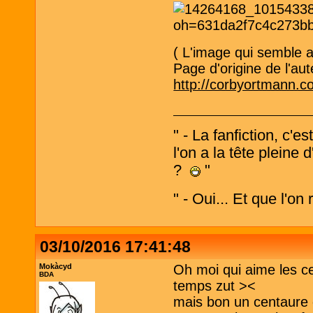
( L'image qui semble a
Page d'origine de l'aut
http://corbyortmann.
" - La fanfiction, c'e
l'on a la tête pleine
?
"
" - Oui... Et que l'on
03/10/2016 17:41:48
Mokàcyd
Oh moi qui aime les cen
BDA
temps zut ><
mais bon un centaure 