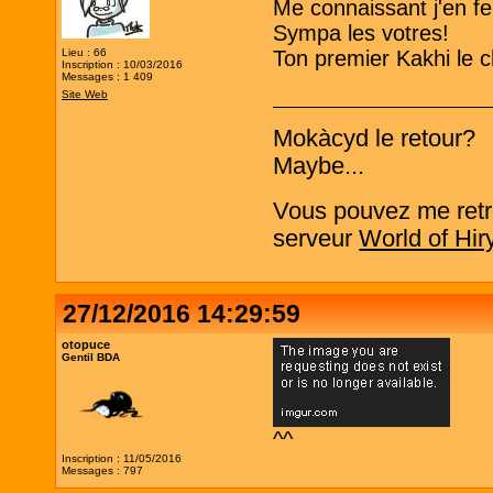
Me connaissant j'en 
Sympa les votres!
Lieu : 66
Ton premier Kakhi le 
Inscription : 10/03/2016
Messages : 1 409
Site Web
Mokàcyd le retour?
Maybe...
Vous pouvez me retro
serveur
World of Hir
27/12/2016 14:29:59
otopuce
Gentil BDA
^^
Inscription : 11/05/2016
Messages : 797