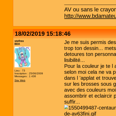
AV ou sans le crayo
http://www.bdamateu
18/02/2019 15:18:46
stefrex
Je me suis permis des
BDA
trop ton dessin... mets
detoures ton personna
lisibilité...
Pour la couleur je te l
Lieu : 73
selon moi cela ne va pa
Inscription : 25/06/2009
Messages : 1 436
dans l 'applat et trouve
Site Web
sur les brosses sous 
avec des couleurs moins
assombrir et eclaircir
suffir...