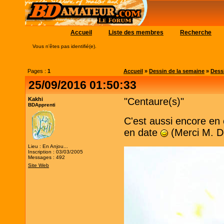
Accueil
Liste des membres
Recherche
Vous n'êtes pas identifié(e).
Pages :
1
Accueil
»
Dessin de la semaine
»
Dessi
25/09/2016 01:50:33
Kakhi
"Centaure(s)"
BDApprenti
C'est aussi encore en
en date
(Merci M. D
Lieu : En Anjou...
Inscription : 03/03/2005
Messages : 492
Site Web