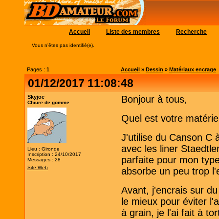
Accueil
Liste des membres
Recherche
Vous n'êtes pas identifié(e).
Pages :
1
Accueil
»
Dessin
»
Matériaux encrage
01/12/2017 11:08:48
Skyjoe
Bonjour à tous,
Chiure de gomme
Quel est votre matérie
J'utilise du Canson C à
avec les liner Staedtl
Lieu : Gironde
Inscription : 24/10/2017
parfaite pour mon type
Messages : 28
Site Web
absorbe un peu trop l'
Avant, j'encrais sur d
le mieux pour éviter l'
à grain, je l'ai fait à t