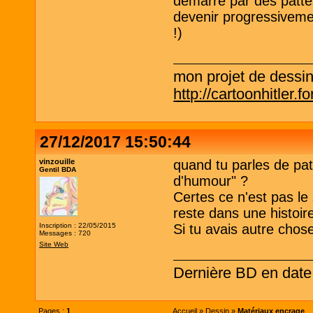
démarré par des patte
devenir progressivemen
!)
mon projet de dessi
http://cartoonhitler.
27/12/2017 15:50:44
vinzouille
quand tu parles de pa
Gentil BDA
d'humour" ?
Certes ce n'est pas le
reste dans une histoire
Inscription : 22/05/2015
Si tu avais autre chos
Messages : 720
Site Web
Dernière BD en dat
Pages :
1
Accueil
»
Dessin
»
Matériaux encrage