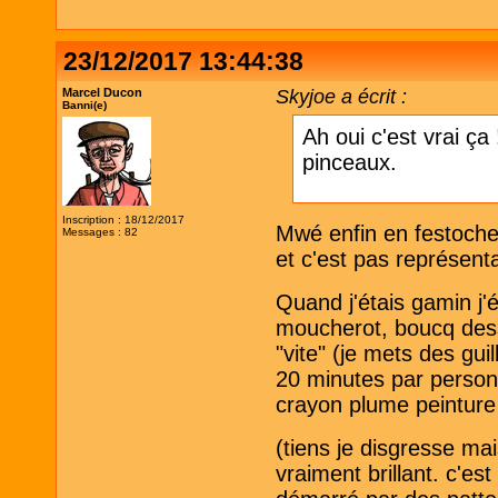
23/12/2017 13:44:38
Marcel Ducon
Skyjoe a écrit :
Banni(e)
Ah oui c'est vrai ça
pinceaux.
Inscription : 18/12/2017
Mwé enfin en festoche 
Messages : 82
et c'est pas représenta
Quand j'étais gamin j'
moucherot, boucq dessi
"vite" (je mets des gu
20 minutes par personne
crayon plume peinture
(tiens je disgresse mai
vraiment brillant. c'est