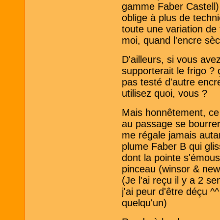
gamme Faber Castell) m
oblige à plus de techn
toute une variation de 
moi, quand l'encre sèch
D'ailleurs, si vous av
supporterait le frigo ?
pas testé d'autre enc
utilisez quoi, vous ?
Mais honnêtement, ce g
au passage se bourrer 
me régale jamais autan
plume Faber B qui glis
dont la pointe s'émouss
pinceau (winsor & newt
(Je l'ai reçu il y a 2 s
j'ai peur d'être déçu ^
quelqu'un)