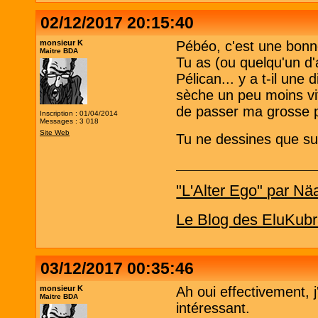
02/12/2017 20:15:40
monsieur K
Pébéo, c'est une bonn
Maitre BDA
Tu as (ou quelqu'un d'
Pélican... y a t-il une
sèche un peu moins vit
de passer ma grosse p
Inscription : 01/04/2014
Messages : 3 018
Site Web
Tu ne dessines que s
"L'Alter Ego" par Nä
Le Blog des EluKubr
03/12/2017 00:35:46
monsieur K
Ah oui effectivement, j
Maitre BDA
intéressant.