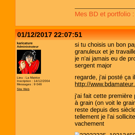
Mes BD et portfolio 
01/12/2017 22:07:51
karicature
si tu choisis un bon p
Administrateur
granuleux et je travai
je n'ai jamais eu de 
sergent major
regarde, j'ai posté ça 
Lieu : La Matrice
Inscription : 14/12/2004
http://www.bdamateur
Messages : 9 046
Site Web
j'ai fait cette premiè
à grain (on voit le grai
reste depuis des siècle
tellement je l'ai sollici
vachement