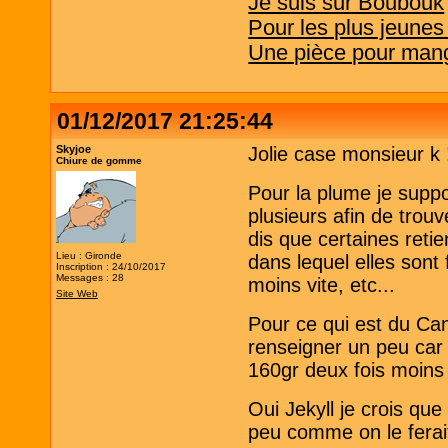
Je suis sur Boubouk
Pour les plus jeunes
Une pièce pour mang
01/12/2017 21:25:44
Skyjoe
Jolie case monsieur k 
Chiure de gomme
Pour la plume je suppo
plusieurs afin de trou
dis que certaines reti
Lieu : Gironde
dans lequel elles sont
Inscription : 24/10/2017
Messages : 28
moins vite, etc...
Site Web
Pour ce qui est du Cans
renseigner un peu car 
160gr deux fois moins 
Oui Jekyll je crois qu
peu comme on le ferait