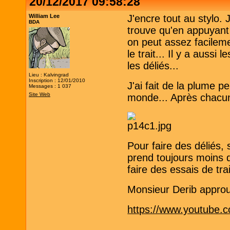
20/12/2017 09:58:28
William Lee
J'encre tout au stylo. 
BDA
trouve qu'en appuyant 
on peut assez facilem
le trait... Il y a aussi
les déliés...
Lieu : Kalvingrad
Inscription : 12/01/2010
J'ai fait de la plume p
Messages : 1 037
Site Web
monde... Après chacun d
Pour faire des déliés, 
prend toujours moins 
faire des essais de trai
Monsieur Derib appr
https://www.youtube.