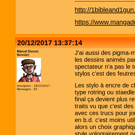
http://1bibleand1gu
https://www.mangadra
20/12/2017 13:37:14
Marcel Ducon
J'ai aussi des pigma-m
Banni(e)
les dessins animés parc
spectateur n'a pas le 
stylos c'est des feutre
Les stylo à encre de c
Inscription : 18/12/2017
Messages : 82
type rotring ou staedl
final ça devient plus r
traits vu que c'est des
avec ces trucs pour jo
en b.d. c'est moins uti
alors un choix graphiq
style volontairement na