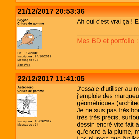
21/12/2017 20:53:36
Skyjoe
Ah oui c'est vrai ça ! 
Chiure de gomme
Mes BD et portfolio 
Lieu : Gironde
Inscription : 24/10/2017
Messages : 28
Site Web
22/12/2017 11:41:05
Astroaero
J'essaie d'utiliser au 
Chiure de gomme
j'emploie des marqueur
géométriques (architectu
Je ne suis pas très bon
très très précis, surtou
Inscription : 10/09/2017
dessin encré vite fait
Messages : 74
qu'encré à la plume, 
Les plumes que j'utili