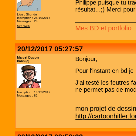
Philippe puisque tu tr
résultat...;) Merci pour
Lieu : Gironde
Inscription : 24/10/2017
Messages : 28
Site Web
Mes BD et portfolio 
20/12/2017 05:27:57
Marcel Ducon
Bonjour,
Banni(e)
Pour l'instant en bd je 
J'ai testé les feutres 
ne permet pas de modul
Inscription : 18/12/2017
Messages : 82
mon projet de dessi
http://cartoonhitler.