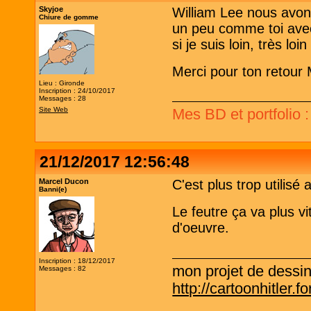
Skyjoe
William Lee nous avon
Chiure de gomme
un peu comme toi avec
si je suis loin, très lo
Merci pour ton retour M
Lieu : Gironde
Inscription : 24/10/2017
Messages : 28
Site Web
Mes BD et portfolio 
21/12/2017 12:56:48
Marcel Ducon
C'est plus trop utilisé 
Banni(e)
Le feutre ça va plus vi
d'oeuvre.
Inscription : 18/12/2017
mon projet de dessi
Messages : 82
http://cartoonhitler.