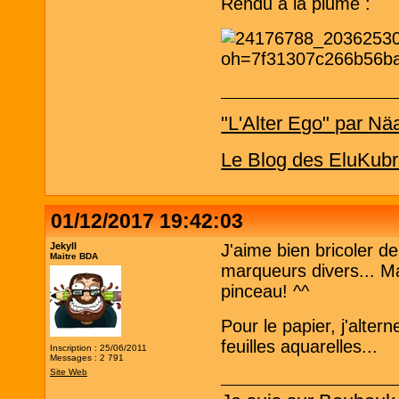
Rendu à la plume :
"L'Alter Ego" par Nä
Le Blog des EluKubr
01/12/2017 19:42:03
Jekyll
J'aime bien bricoler d
Maitre BDA
marqueurs divers... Ma
pinceau! ^^
Pour le papier, j'alter
feuilles aquarelles...
Inscription : 25/06/2011
Messages : 2 791
Site Web