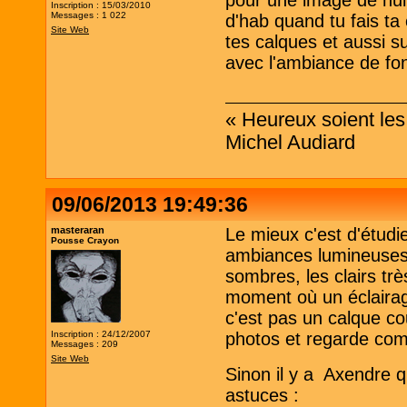
pour une image de nui
Inscription : 15/03/2010
Messages : 1 022
d'hab quand tu fais ta
Site Web
tes calques et aussi su
avec l'ambiance de fo
« Heureux soient les 
Michel Audiard
09/06/2013 19:49:36
masteraran
Le mieux c'est d'étudie
Pousse Crayon
ambiances lumineuses.
sombres, les clairs trè
moment où un éclairage
c'est pas un calque co
Inscription : 24/12/2007
photos et regarde com
Messages : 209
Site Web
Sinon il y a Axendre qu
astuces :