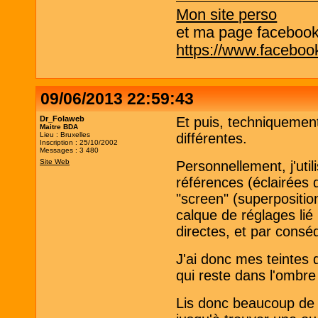
Mon site perso
et ma page facebook q
https://www.facebo
09/06/2013 22:59:43
Dr_Folaweb
Et puis, techniquement
Maitre BDA
Lieu : Bruxelles
différentes.
Inscription : 25/10/2002
Messages : 3 480
Site Web
Personnellement, j'uti
références (éclairées
"screen" (superpositio
calque de réglages lié
directes, et par conséq
J'ai donc mes teintes
qui reste dans l'ombre 
Lis donc beaucoup de 