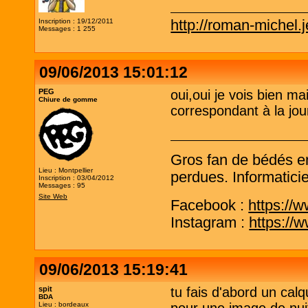
http://roman-michel.j
Inscription : 19/12/2011
Messages : 1 255
09/06/2013 15:01:12
PEG
oui,oui je vois bien ma
Chiure de gomme
correspondant à la jour
Gros fan de bédés e
Lieu : Montpellier
perdues. Informaticie
Inscription : 03/04/2012
Messages : 95
Site Web
Facebook :
https://
Instagram :
https://
09/06/2013 15:19:41
spit
tu fais d'abord un cal
BDA
Lieu : bordeaux