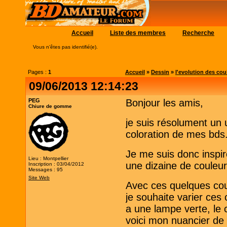
Accueil
Liste des membres
Recherche
Vous n'êtes pas identifié(e).
Pages :
1
Accueil
»
Dessin
»
l'evolution des cou
09/06/2013 12:14:23
PEG
Bonjour les amis,
Chiure de gomme
je suis résolument un u
coloration de mes bds
Je me suis donc inspiré
Lieu : Montpellier
une dizaine de couleur 
Inscription : 03/04/2012
Messages : 95
Site Web
Avec ces quelques cou
je souhaite varier ces co
a une lampe verte, le 
voici mon nuancier de 