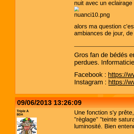
nuit avec un eclairage
alors ma question c'e
ambiances de jour, de 
Gros fan de bédés e
perdues. Informaticie
Facebook :
https://
Instagram :
https://
09/06/2013 13:26:09
Triple A
Une fonction s'y prête
BDA
"règlage" "teinte satur
luminosité. Bien enten