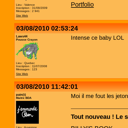
Portfolio
Lieu : Valence
Inscription : 31/08/2009
Messages : 2 941
Site Web
03/08/2010 02:53:24
Laws44
Intense ce baby LOL
Pousse Crayon
Lieu : Quebec
Inscription : 11/07/2008
Messages : 123
Site Web
03/08/2010 11:42:01
pain(t)
Moi il me fout les jeto
Maitre BDA
Tout nouveau ! Le si
Lieu : Auvergne