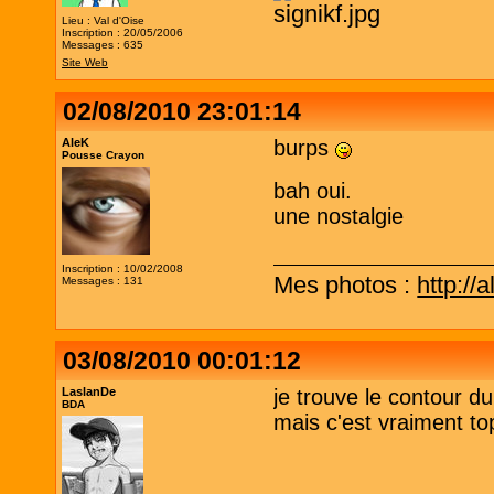
Lieu : Val d'Oise
Inscription : 20/05/2006
Messages : 635
Site Web
02/08/2010 23:01:14
AleK
burps
Pousse Crayon
bah oui.
une nostalgie
Inscription : 10/02/2008
Mes photos :
http://
Messages : 131
03/08/2010 00:01:12
LaslanDe
je trouve le contour du 
BDA
mais c'est vraiment to