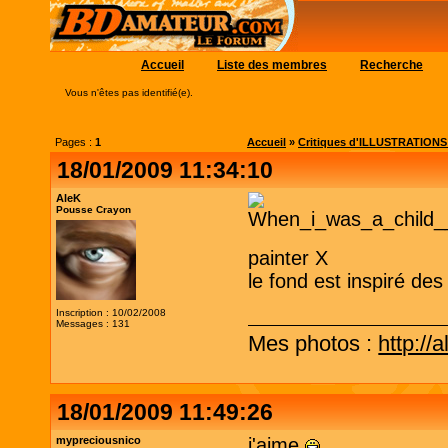
Accueil
Liste des membres
Recherche
Vous n'êtes pas identifié(e).
Pages :
1
Accueil
»
Critiques d'ILLUSTRATIONS (c
18/01/2009 11:34:10
AleK
Pousse Crayon
painter X
le fond est inspiré de
Inscription : 10/02/2008
Messages : 131
Mes photos :
http://
18/01/2009 11:49:26
mypreciousnico
j'aime