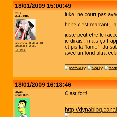
18/01/2009 15:00:49
Crus
luke, ne court pas ave
Maitre BDA
hehe c'est marrant, j'
juste peut etre le rac
je dirais , mais ça fr
Inscription : 09/03/2004
et pis la "lame" du sa
Messages : 2 860
Site Web
avec un fond ultra ecla
18/01/2009 16:13:46
kilyan
C'est fort!
Gentil BDA
http://dynablog.cana