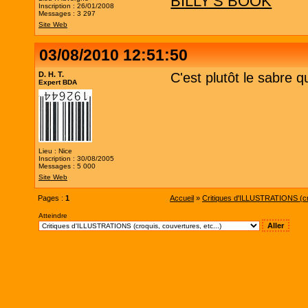
BILLY'S BOOK
Inscription : 26/01/2008
Messages : 3 297
Site Web
03/08/2010 12:51:50
D. H. T.
C'est plutôt le sabre q
Expert BDA
Lieu : Nice
Inscription : 30/08/2005
Messages : 5 000
Site Web
Pages :
1
Accueil
»
Critiques d'ILLUSTRATIONS (cro
Atteindre