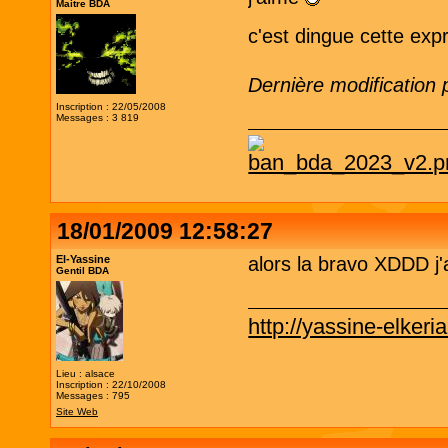
Maitre BDA
c'est dingue cette expr
Dernière modification
Inscription : 22/05/2008
Messages : 3 819
18/01/2009 12:58:27
El-Yassine
alors la bravo XDDD j'
Gentil BDA
http://yassine-elkeri
Lieu : alsace
Inscription : 22/10/2008
Messages : 795
Site Web