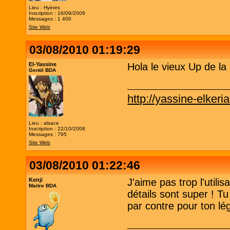
Lieu : Hyères
Inscription : 16/09/2009
Messages : 1 400
Site Web
03/08/2010 01:19:29
El-Yassine
Hola le vieux Up de la
Gentil BDA
http://yassine-elkeri
Lieu : alsace
Inscription : 22/10/2008
Messages : 795
Site Web
03/08/2010 01:22:46
Kenji
J'aime pas trop l'utili
Maitre BDA
détails sont super ! Tu
par contre pour ton lé