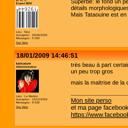
D. H. T.
Superbe: le fond un p
Expert BDA
détails morphologiques
Mais Tataouine est en
Lieu : Nice
Inscription : 30/08/2005
Messages : 5 000
Site Web
18/01/2009 14:46:51
karicature
très beau à part certain
Administrateur
un peu trop gros
mais la maitrise de la
Lieu : La Matrice
Mon site perso
Inscription : 14/12/2004
Messages : 9 046
et ma page facebook q
Site Web
https://www.facebo