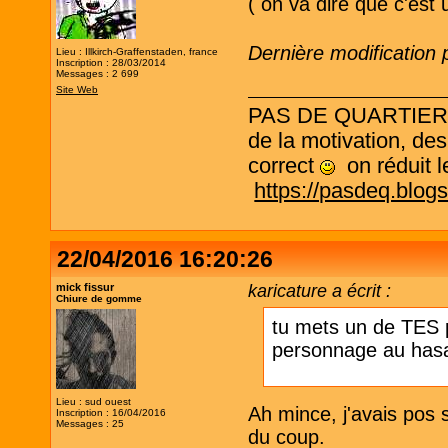
( on va dire que c'est
Dernière modification 
Lieu : Illkirch-Graffenstaden, france
Inscription : 28/03/2014
Messages : 2 699
Site Web
PAS DE QUARTIER ! L
de la motivation, des
correct
on réduit le
https://pasdeq.blog
22/04/2016 16:20:26
mick fissur
karicature a écrit :
Chiure de gomme
tu mets un de TES 
personnage au has
Lieu : sud ouest
Ah mince, j'avais pos 
Inscription : 16/04/2016
Messages : 25
du coup.