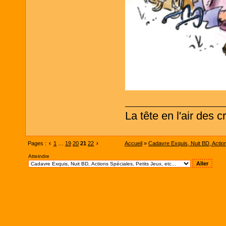
La tête en l'air des 
Pages :
‹
1
…
19
20
21
22
›
Accueil
»
Cadavre Exquis, Nuit BD, Actions
Atteindre