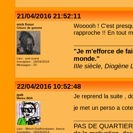
21/04/2016 21:52:11
mick fissur
Wooooh ! C'est presq
Chiure de gomme
rapproche !! En tout mer
"Je m'efforce de fai
monde."
Lieu : sud ouest
Inscription : 16/04/2016
IIIe siècle, Diogène 
Messages : 25
22/04/2016 10:52:48
jgab
Je reprend la suite , d
Maitre BDA
je met un perso a cot
PAS DE QUARTIER ! L
Lieu : Illkirch-Graffenstaden, france
Inscription : 28/03/2014