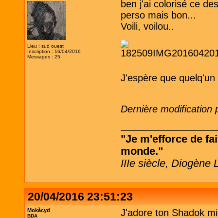
ben j'ai colorisé ce de
perso mais bon...
Voili, voilou..
Lieu : sud ouest
Inscription : 16/04/2016
Messages : 25
J'espère que quelq'un 
Dernière modification 
"Je m'efforce de fai
monde."
IIIe siècle, Diogène 
20/04/2016 23:51:23
Mokàcyd
J'adore ton Shadok mi
BDA