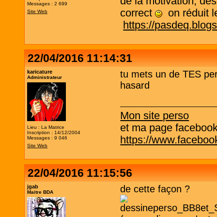
de la motivation, des
Messages : 2 699
correct
on réduit le
Site Web
https://pasdeq.blog
22/04/2016 11:14:31
karicature
tu mets un de TES pe
Administrateur
hasard
Mon site perso
et ma page facebook q
Lieu : La Matrice
Inscription : 14/12/2004
https://www.facebo
Messages : 9 046
Site Web
22/04/2016 11:15:56
jgab
de cette façon ?
Maitre BDA