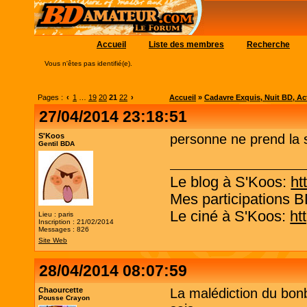
Accueil
Liste des membres
Recherche
Vous n'êtes pas identifié(e).
Pages :
‹
1
…
19
20
21
22
›
Accueil
»
Cadavre Exquis, Nuit BD, Acti
27/04/2014 23:18:51
S'Koos
personne ne prend la 
Gentil BDA
Le blog à S'Koos:
ht
Mes participations 
Le ciné à S'Koos:
ht
Lieu : paris
Inscription : 21/02/2014
Messages : 826
Site Web
28/04/2014 08:07:59
Chaourcette
La malédiction du bonb
Pousse Crayon