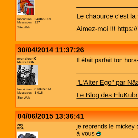
Le chaource c'est la 
Inscription : 24/06/2009
Messages : 127
Aimez-moi !!!
https:
Site Web
30/04/2014 11:37:26
monsieur K
Il était parfait ton hors
Maitre BDA
"L'Alter Ego" par Nä
Inscription : 01/04/2014
Messages : 3 018
Le Blog des EluKubr
Site Web
04/06/2015 13:36:41
zoy
je reprends le mickey 
BDA
à vous