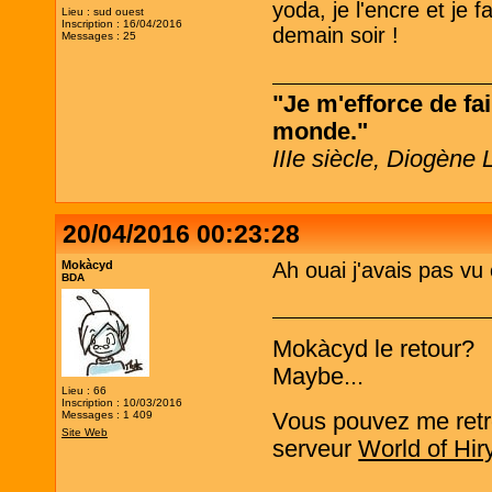
yoda, je l'encre et je 
Lieu : sud ouest
Inscription : 16/04/2016
demain soir !
Messages : 25
"Je m'efforce de fai
monde."
IIIe siècle, Diogène 
20/04/2016 00:23:28
Mokàcyd
Ah ouai j'avais pas vu 
BDA
Mokàcyd le retour?
Maybe...
Lieu : 66
Inscription : 10/03/2016
Messages : 1 409
Vous pouvez me retro
Site Web
serveur
World of Hir