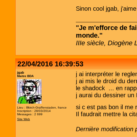
Sinon cool jgab, j'aime
"Je m'efforce de fai
monde."
IIIe siècle, Diogène 
22/04/2016 16:39:53
jgab
j ai interpréter le reg
Maitre BDA
j ai mis le droid du de
le shadock ... en rapp
j aurai du dessiner u
si c est pas bon il me
Lieu : Illkirch-Graffenstaden, france
Inscription : 28/03/2014
Il faudrait mettre la ci
Messages : 2 699
Site Web
Dernière modification 