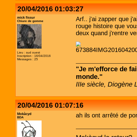
20/04/2016 01:03:27
mick fissur
Arf.. j'ai zapper que j
Chiure de gomme
rouge histoire que vous
deux quand j'rentre ve
Lieu : sud ouest
Inscription : 16/04/2016
Messages : 25
"Je m'efforce de fai
monde."
IIIe siècle, Diogène 
20/04/2016 01:07:16
Mokàcyd
ah ils ont arrêté de p
BDA