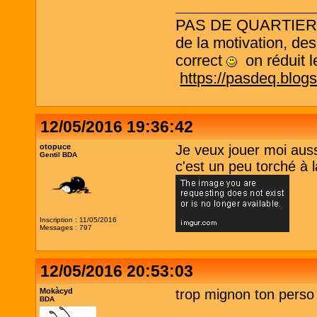
PAS DE QUARTIER ! L
de la motivation, des
correct
on réduit le
https://pasdeq.blog
12/05/2016 19:36:42
otopuce
Je veux jouer moi auss
Gentil BDA
c'est un peu torché à l
Inscription : 11/05/2016
Messages : 797
12/05/2016 20:53:03
Mokàcyd
trop mignon ton perso
BDA