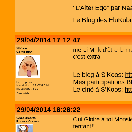
"L'Alter Ego" par Nä
Le Blog des EluKubr
29/04/2014 17:12:47
S'Koos
merci Mr k d'être le m
Gentil BDA
c'est extra
Le blog à S'Koos:
ht
Mes participations 
Lieu : paris
Inscription : 21/02/2014
Le ciné à S'Koos:
ht
Messages : 826
Site Web
29/04/2014 18:28:22
Chaourcette
Oui Gloire à toi Monsie
Pousse Crayon
tentant!!