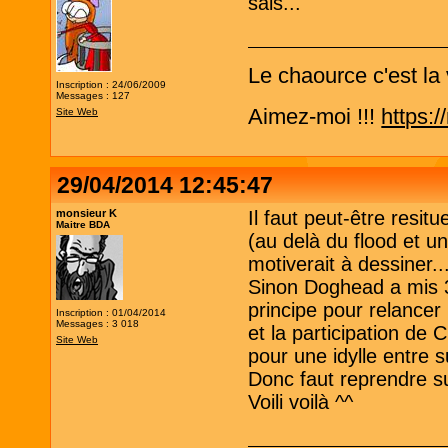
sais...
Le chaource c'est la 
Inscription : 24/06/2009
Messages : 127
Aimez-moi !!!
https:
Site Web
29/04/2014 12:45:47
monsieur K
Il faut peut-être resitue
Maitre BDA
(au delà du flood et un
motiverait à dessiner..
Sinon Doghead a mis 3
principe pour relancer
Inscription : 01/04/2014
Messages : 3 018
et la participation de 
Site Web
pour une idylle entre 
Donc faut reprendre s
Voili voilà ^^