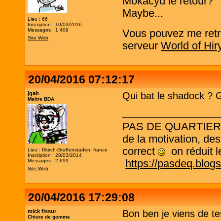
Mokàcyd le retour?
Maybe...
Lieu : 66
Inscription : 10/03/2016
Messages : 1 409
Vous pouvez me retro
Site Web
serveur
World of Hir
20/04/2016 07:12:17
jgab
Qui bat le shadock ? 
Maitre BDA
PAS DE QUARTIER ! L
de la motivation, des
correct
on réduit le
Lieu : Illkirch-Graffenstaden, france
Inscription : 28/03/2014
https://pasdeq.blog
Messages : 2 699
Site Web
20/04/2016 17:29:08
mick fissur
Bon ben je viens de te
Chiure de gomme