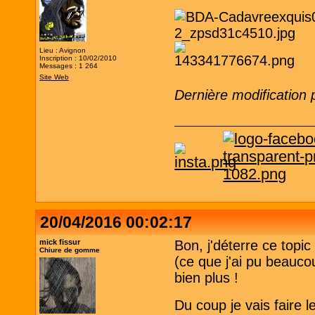
Lieu : Avignon
Inscription : 10/02/2010
Messages : 1 264
Site Web
Dernière modification
20/04/2016 00:02:17
mick fissur
Bon, j'déterre ce topic
Chiure de gomme
(ce que j'ai pu beauco
bien plus !
Du coup je vais faire l