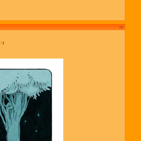
#3
:-)