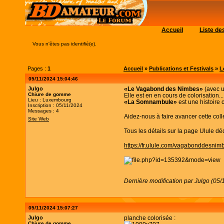
Accueil
Liste d
Vous n'êtes pas identifié(e).
Pages :
1
Accueil
»
Publications et Festivals
»
L
05/11/2024 15:04:46
Julgo
«Le Vagabond des Nimbes»
(avec u
Chiure de gomme
Elle est en en cours de colorisation.
Lieu : Luxembourg
«La Somnambule»
est une histoire
Inscription : 05/11/2024
Messages : 4
Aidez-nous à faire avancer cette coll
Site Web
Tous les détails sur la page Ulule dé
https://fr.ulule.com/vagabonddesnim
Dernière modification par Julgo (05
05/11/2024 15:07:27
Julgo
planche colorisée :
Chiure de gomme