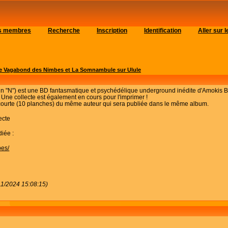
es membres
Recherche
Inscription
Identification
Aller sur
e Vagabond des Nimbes et La Somnambule sur Ulule
n "N") est une BD fantasmatique et psychédélique underground inédite d'Amokis B
.. Une collecte est également en cours pour l'imprimer !
 courte (10 planches) du même auteur qui sera publiée dans le même album.
ecte
diée :
bes/
/11/2024 15:08:15)