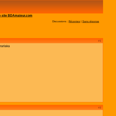
 le site BDAmateur.com
Discussions :
Récentes
|
Sans réponse
#1
rarlaka
#2