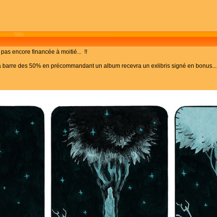
 pas encore financée à moitié... !!
la barre des 50% en précommandant un album recevra un exlibris signé en bonus... 