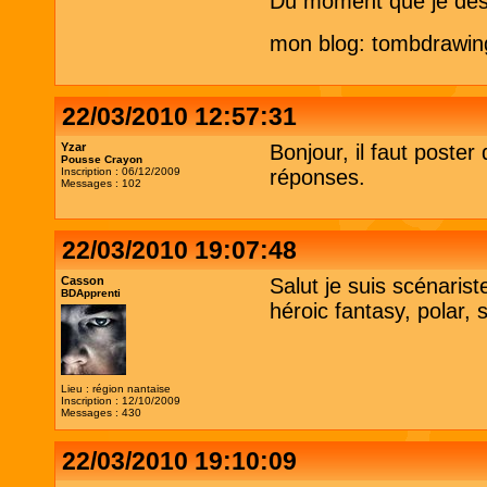
Du moment que je dessi
mon blog: tombdrawin
22/03/2010 12:57:31
Yzar
Bonjour, il faut poste
Pousse Crayon
Inscription : 06/12/2009
réponses.
Messages : 102
22/03/2010 19:07:48
Casson
Salut je suis scénaris
BDApprenti
héroic fantasy, polar, 
Lieu : région nantaise
Inscription : 12/10/2009
Messages : 430
22/03/2010 19:10:09