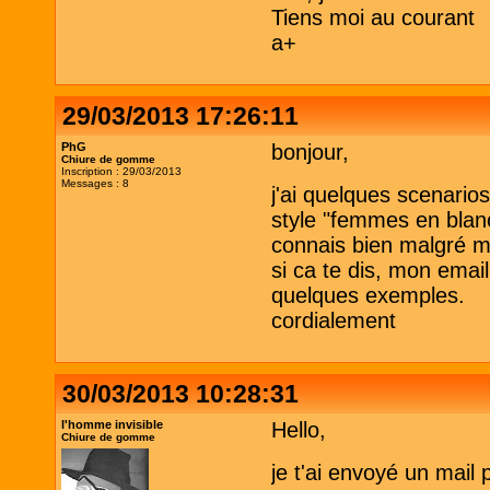
Tiens moi au courant
a+
29/03/2013 17:26:11
PhG
bonjour,
Chiure de gomme
Inscription : 29/03/2013
Messages : 8
j'ai quelques scenario
style "femmes en blan
connais bien malgré mo
si ca te dis, mon emai
quelques exemples.
cordialement
30/03/2013 10:28:31
l'homme invisible
Hello,
Chiure de gomme
je t'ai envoyé un mail 