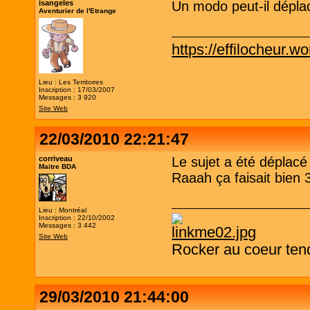
isangeles
Un modo peut-il déplac
Aventurier de l'Etrange
https://effilocheur.w
Lieu : Les Territoires
Inscription : 17/03/2007
Messages : 3 920
Site Web
22/03/2010 22:21:47
corriveau
Le sujet a été déplacé
Maitre BDA
Raaah ça faisait bien 
Lieu : Montréal
Inscription : 22/10/2002
Messages : 3 442
Site Web
Rocker au coeur ten
29/03/2010 21:44:00