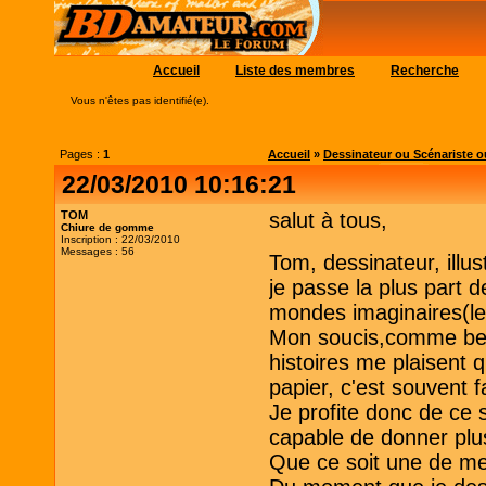
Accueil
Liste des membres
Recherche
Vous n'êtes pas identifié(e).
Pages :
1
Accueil
»
Dessinateur ou Scénariste o
22/03/2010 10:16:21
TOM
salut à tous,
Chiure de gomme
Inscription : 22/03/2010
Messages : 56
Tom, dessinateur, illus
je passe la plus part
mondes imaginaires(le
Mon soucis,comme bea
histoires me plaisent 
papier, c'est souvent 
Je profite donc de ce 
capable de donner plu
Que ce soit une de me