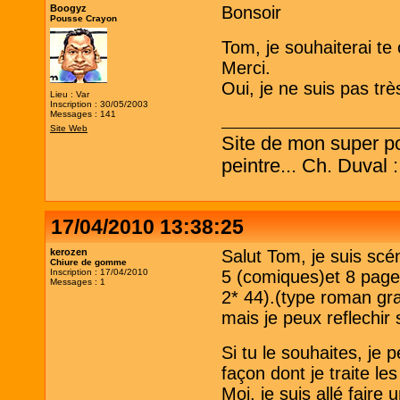
Boogyz
Bonsoir
Pousse Crayon
Tom, je souhaiterai te c
Merci.
Oui, je ne suis pas très
Lieu : Var
Inscription : 30/05/2003
Messages : 141
Site Web
Site de mon super po
peintre... Ch. Duval 
17/04/2010 13:38:25
kerozen
Salut Tom, je suis scén
Chiure de gomme
Inscription : 17/04/2010
5 (comiques)et 8 page
Messages : 1
2* 44).(type roman gr
mais je peux reflechir
Si tu le souhaites, je 
façon dont je traite les
Moi, je suis allé faire 