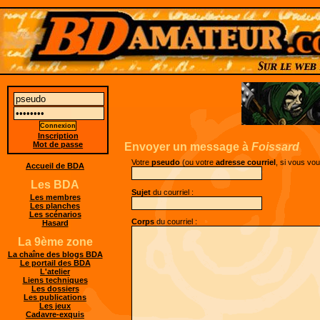
Inscription
Mot de passe
Envoyer un message à
Foissard
Votre
pseudo
(ou votre
adresse courriel
, si vous vo
Accueil de BDA
Les BDA
Sujet
du courriel :
Les membres
Les planches
Les scénarios
Corps
du courriel :
Hasard
La 9ème zone
La chaîne des blogs BDA
Le portail des BDA
L'atelier
Liens techniques
Les dossiers
Les publications
Les jeux
Cadavre-exquis