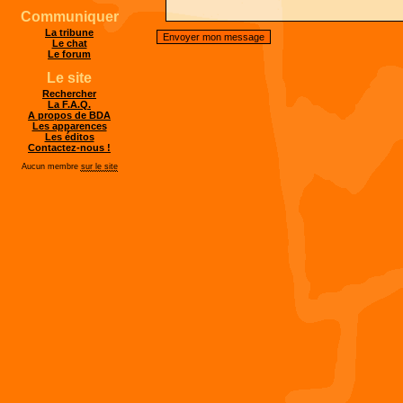
Communiquer
La tribune
Le chat
Le forum
Le site
Rechercher
La F.A.Q.
A propos de BDA
Les apparences
Les éditos
Contactez-nous !
Aucun membre
sur le site