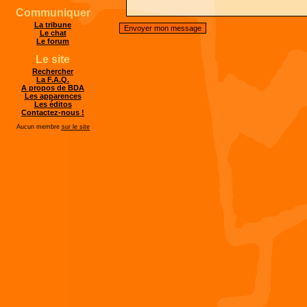
Communiquer
La tribune
Le chat
Le forum
Le site
Rechercher
La F.A.Q.
A propos de BDA
Les apparences
Les éditos
Contactez-nous !
Aucun membre
sur le site