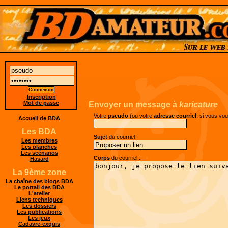
Inscription
Mot de passe
Envoyer un message à
karicature
Votre
pseudo
(ou votre
adresse courriel
, si vous vo
Accueil de BDA
Les BDA
Sujet
du courriel :
Les membres
Les planches
Les scénarios
Corps
du courriel :
Hasard
La 9ème zone
La chaîne des blogs BDA
Le portail des BDA
L'atelier
Liens techniques
Les dossiers
Les publications
Les jeux
Cadavre-exquis