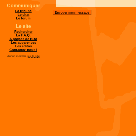
Communiquer
La tribune
Le chat
Le forum
Le site
Rechercher
La F.A.Q.
A propos de BDA
Les apparences
Les éditos
Contactez-nous !
Aucun membre
sur le site