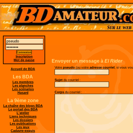
Inscription
Mot de passe
Envoyer un message à
El Rider
Votre
pseudo
(ou votre
adresse courriel
, si vous vo
Accueil de BDA
Les BDA
Sujet
du courriel :
Les membres
Les planches
Les scénarios
Corps
du courriel :
Hasard
La 9ème zone
La chaîne des blogs BDA
Le portail des BDA
L'atelier
Liens techniques
Les dossiers
Les publications
Les jeux
Cadavre-exquis