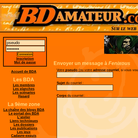
Inscription
Mot de passe
Envoyer un message à
Fenixous
Votre
pseudo
(ou votre
adresse courriel
, si vous vo
Accueil de BDA
Les BDA
Sujet
du courriel :
Les membres
Les planches
Les scénarios
Corps
du courriel :
Hasard
La 9ème zone
La chaîne des blogs BDA
Le portail des BDA
L'atelier
Liens techniques
Les dossiers
Les publications
Les jeux
Cadavre-exquis