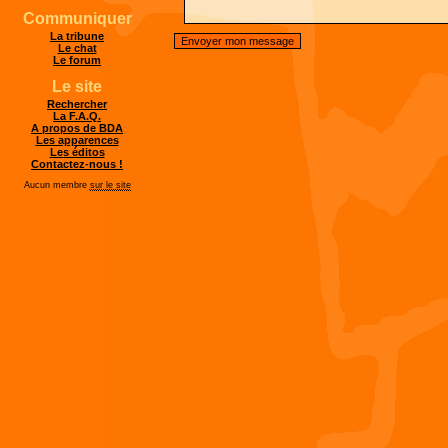
Communiquer
La tribune
Le chat
Le forum
Le site
Rechercher
La F.A.Q.
A propos de BDA
Les apparences
Les éditos
Contactez-nous !
Aucun membre
sur le site