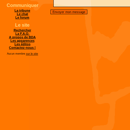
Communiquer
La tribune
Le chat
Le forum
Le site
Rechercher
La F.A.Q.
A propos de BDA
Les apparences
Les éditos
Contactez-nous !
Aucun membre
sur le site