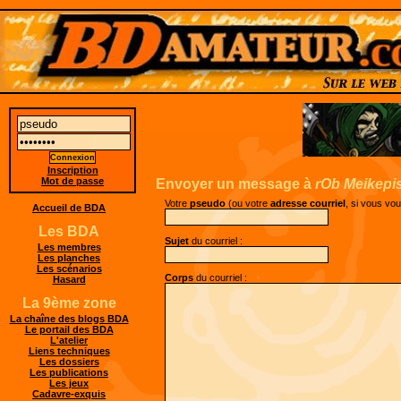
Inscription
Mot de passe
Envoyer un message à
rOb Meikepi
Votre
pseudo
(ou votre
adresse courriel
, si vous vo
Accueil de BDA
Les BDA
Sujet
du courriel :
Les membres
Les planches
Les scénarios
Corps
du courriel :
Hasard
La 9ème zone
La chaîne des blogs BDA
Le portail des BDA
L'atelier
Liens techniques
Les dossiers
Les publications
Les jeux
Cadavre-exquis