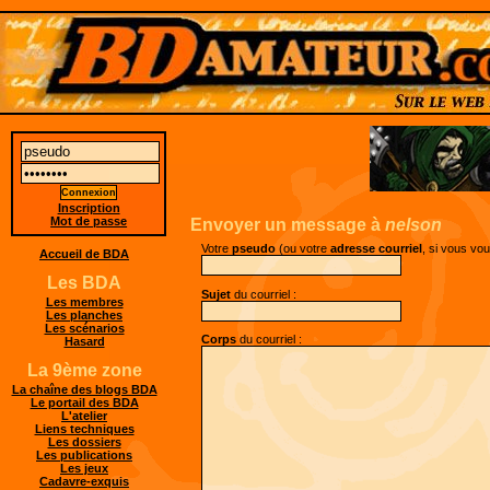
Inscription
Mot de passe
Envoyer un message à
nelson
Votre
pseudo
(ou votre
adresse courriel
, si vous vo
Accueil de BDA
Les BDA
Sujet
du courriel :
Les membres
Les planches
Les scénarios
Corps
du courriel :
Hasard
La 9ème zone
La chaîne des blogs BDA
Le portail des BDA
L'atelier
Liens techniques
Les dossiers
Les publications
Les jeux
Cadavre-exquis