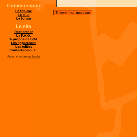
Communiquer
La tribune
Le chat
Le forum
Le site
Rechercher
La F.A.Q.
A propos de BDA
Les apparences
Les éditos
Contactez-nous !
Aucun membre
sur le site