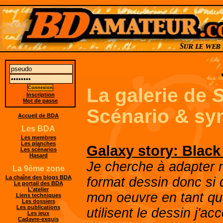
La galerie de
S
Inscription
Mot de passe
Scénario & sy
Accueil de BDA
Les BDA
Les membres
Les planches
Galaxy story: Black
Les scénarios
Hasard
Je cherche à adapter 
La 9ème zone
La chaîne des blogs BDA
format dessin donc si q
Le portail des BDA
L'atelier
mon oeuvre en tant qu
Liens techniques
Les dossiers
Les publications
utilisent le dessin j'ac
Les jeux
Cadavre-exquis