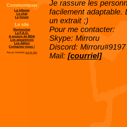
Je rassure les personn
Communiquer
facilement adaptable. 
La tribune
Le chat
Le forum
un extrait ;)
Le site
Pour me contacter:
Rechercher
La F.A.Q.
Skype: Mirroru
A propos de BDA
Les apparences
Les éditos
Discord: Mirroru#9197
Contactez-nous !
Aucun membre
sur le site
Mail:
[courriel]