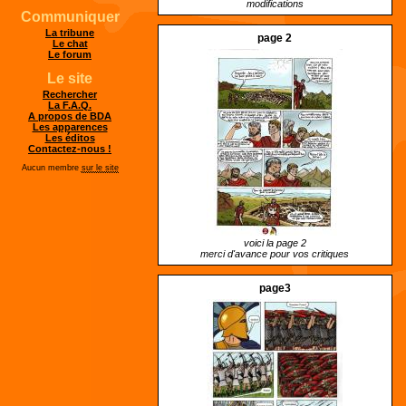
modifications
Communiquer
La tribune
page 2
Le chat
Le forum
Le site
Rechercher
La F.A.Q.
A propos de BDA
Les apparences
Les éditos
Contactez-nous !
Aucun membre
sur le site
voici la page 2
merci d'avance pour vos critiques
page3