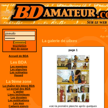
La galerie de
ulixes
Inscription
Mot de passe
page 1
Accueil de BDA
Les BDA
Les membres
Les planches
Les scénarios
Hasard
La 9ème zone
La chaîne des blogs BDA
Le portail des BDA
L'atelier
Liens techniques
Les dossiers
Les publications
Les jeux
voici la première planche après quelques
Cadavre-exquis