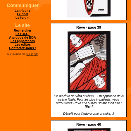
Communiquer
La tribune
Le chat
Le forum
Le site
Rêve - page 39
Rechercher
La F.A.Q.
A propos de BDA
Les apparences
Les éditos
Contactez-nous !
Aucun membre
sur le site
Fin du rêve de Véra et réveil... On approche de la
scène finale. Pour les plus impatients, vous
retrouverez Rêve et d'autres Bd sur mon site :
[lien]
Désolé pour l'auto-promo gratuite. :)
Rêve - page 40