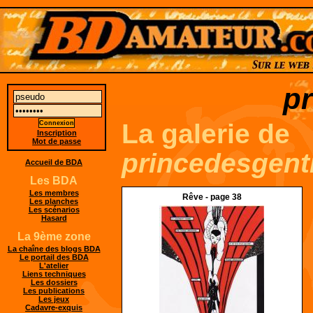
pr
La galerie de
Inscription
Mot de passe
princedesgenti
Accueil de BDA
Les BDA
Les membres
Rêve - page 38
Les planches
Les scénarios
Hasard
La 9ème zone
La chaîne des blogs BDA
Le portail des BDA
L'atelier
Liens techniques
Les dossiers
Les publications
Les jeux
Cadavre-exquis