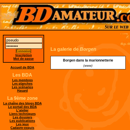
La galerie de
Borgen
Inscription
Mot de passe
Borgen dans la marionnetterie
(www)
Accueil de BDA
Les BDA
Les membres
Les planches
Les scénarios
Hasard
La 9ème zone
La chaîne des blogs BDA
Le portail des BDA
L'atelier
Liens techniques
Les dossiers
Les publications
Les jeux
Cadavre-exquis