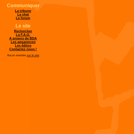
Communiquer
La tribune
Le chat
Le forum
Le site
Rechercher
La F.A.Q.
A propos de BDA
Les apparences
Les éditos
Contactez-nous !
Aucun membre
sur le site