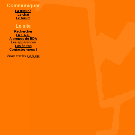
Communiquer
La tribune
Le chat
Le forum
Le site
Rechercher
La F.A.Q.
A propos de BDA
Les apparences
Les éditos
Contactez-nous !
Aucun membre
sur le site