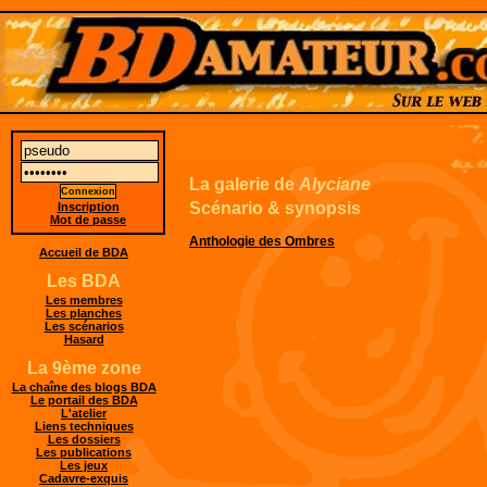
La galerie de
Alyciane
Scénario & synopsis
Inscription
Mot de passe
Anthologie des Ombres
Accueil de BDA
Les BDA
Les membres
Les planches
Les scénarios
Hasard
La 9ème zone
La chaîne des blogs BDA
Le portail des BDA
L'atelier
Liens techniques
Les dossiers
Les publications
Les jeux
Cadavre-exquis