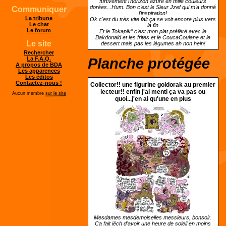
furtivement l'horizon azuré en mille couleurs
dorées...Hum. Bon c'est le Sieur Jzef qui m'a donné
Communiquer
l'inspiration!
La tribune
Ok c'est du très vite fait ça se voit encore plus vers
Le chat
la fin
Le forum
Et le Tokapik° c'est mon plat préféré avec le
Bakdonald et les frites et le CoucaCoulane et le
Le site
dessert mais pas les légumes ah non hein!
Rechercher
Planche protégée
La F.A.Q.
A propos de BDA
Les apparences
Les éditos
Contactez-nous !
Collector!! une figurine goldorak au premier
lecteur!! enfin j'ai menti ça va pas ou
Aucun membre
sur le site
quoi...j'en ai qu'une en plus
Mesdames mesdemoiselles messieurs, bonsoir.
Ca fait iéch d'avoir une heure de soleil en moins