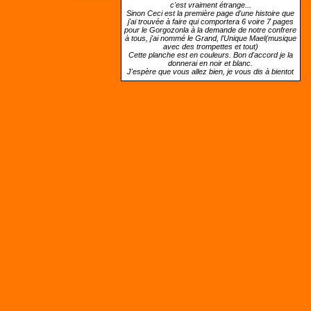
c'est vraiment étrange...
Sinon Ceci est la première page d'une histoire que
j'ai trouvée à faire qui comportera 6 voire 7 pages
pour le Gorgozonla à la demande de notre confrere
à tous, j'ai nommé le Grand, l'Unique Mael(musique
avec des trompettes et tout)
Cette planche est en couleurs. Bon d'accord je la
donnerai en noir et blanc.
J'espère que vous allez bien, je vous dis à bientot