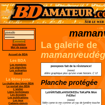
mamanv
La galerie de
Inscription
Mot de passe
mamanveudéga
Accueil de BDA
Les BDA
Les membres
poospoos fait de la résistance!
Les planches
(www)
Les scénarios
délire graphique plus qu'une vraie histoire..C U!
Hasard
La 9ème zone
Planche protégée
La chaîne des blogs BDA
Le portail des BDA
L'atelier
Liens techniques
LaVéRiTaBLeHiStOIrEDu ToKaPik Mon
Les dossiers
FrERe!
Les publications
(www)
Les jeux
l'idée came to me comme un ray de lumière touche
Cadavre-exquis