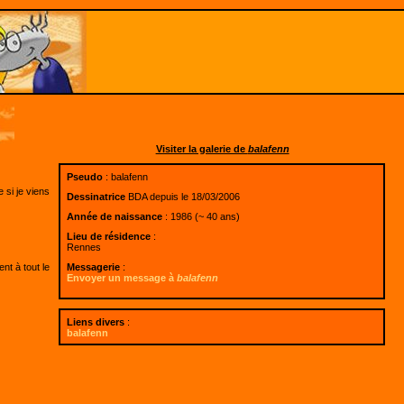
Visiter la galerie de
balafenn
Pseudo
: balafenn
 si je viens
Dessinatrice
BDA depuis le 18/03/2006
Année de naissance
: 1986 (~ 40 ans)
Lieu de résidence
:
Rennes
Messagerie
:
nt à tout le
Envoyer un message à
balafenn
Liens divers
:
balafenn