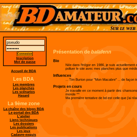
Présentation de
balafenn
Inscription
Bio
Mot de passe
Née dans l'trégor en 1986, je suis actuellement 
polluer le site avec mes planches plus que médio
Accueil de BDA
Influences
Les BDA
... Tim Burton pour "Mon Macabre" ... de façon tr
Les membres
Projets en cours
Les planches
Je travaille en ce moment à partir des chanson
Les scénarios
monde ^^
Hasard
Ma première tentative de bd est celle que j'ai réa
La 9ème zone
La chaîne des blogs BDA
Le portail des BDA
L'atelier
Liens techniques
Les dossiers
Les publications
Les jeux
Cadavre-exquis