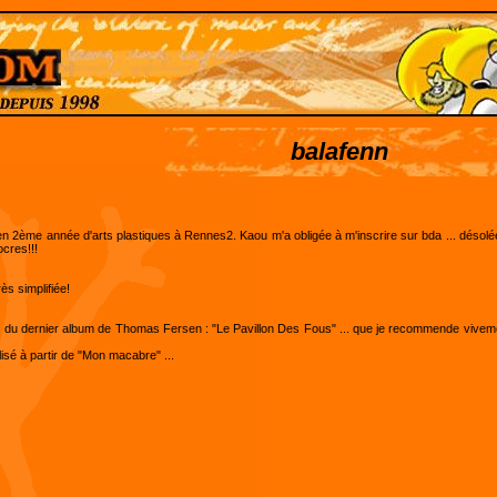
balafenn
en 2ème année d'arts plastiques à Rennes2. Kaou m'a obligée à m'inscrire sur bda ... désolée
cres!!!
ès simplifiée!
s du dernier album de Thomas Fersen : "Le Pavillon Des Fous" ... que je recommende viveme
lisé à partir de "Mon macabre" ...