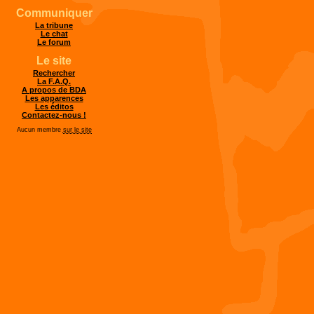
Communiquer
La tribune
Le chat
Le forum
Le site
Rechercher
La F.A.Q.
A propos de BDA
Les apparences
Les éditos
Contactez-nous !
Aucun membre
sur le site