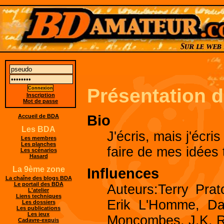
Présentation 
Inscription
Mot de passe
Bio
Accueil de BDA
Les BDA
J'écris, mais j'écris
Les membres
Les planches
faire de mes idées t
Les scénarios
Hasard
Influences
La 9ème zone
La chaîne des blogs BDA
Le portail des BDA
Auteurs:Terry Prat
L'atelier
Liens techniques
Erik L'Homme, Da
Les dossiers
Les publications
Les jeux
Moncombes, J.K. R
Cadavre-exquis