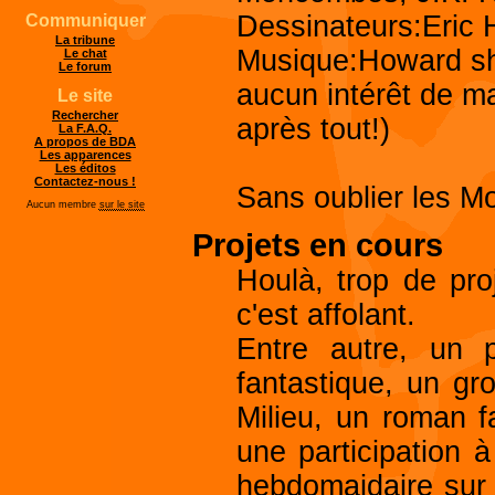
Dessinateurs:Eric 
Communiquer
La tribune
Musique:Howard sh
Le chat
Le forum
aucun intérêt de ma
Le site
Rechercher
après tout!)
La F.A.Q.
A propos de BDA
Les apparences
Les éditos
Contactez-nous !
Sans oublier les M
Aucun membre
sur le site
Projets en cours
Houlà, trop de pro
c'est affolant.
Entre autre, un p
fantastique, un gr
Milieu, un roman fa
une participation 
hebdomaidaire sur m