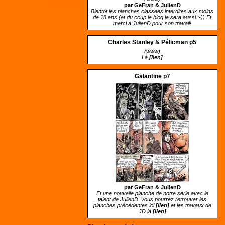
par GeFran &
JulienD
Bientôt les planches classées interdites aux moins
de 18 ans (et du coup le blog le sera aussi :-)) Et
merci à JulienD pour son travail!
Charles Stanley & Pélicman p5
(www)
Là
[lien]
Galantine p7
par GeFran &
JulienD
Et une nouvelle planche de notre série avec le
talent de JulienD. vous pourrez retrouver les
planches précédentes ici
[lien]
et les travaux de
JD là
[lien]