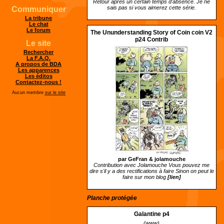
Retour après un certain temps d'absence. Je ne
sais pas si vous aimerez cette série.
Communiquer
La tribune
Le chat
Le forum
The Ununderstanding Story of Coin coin V2
p24 Contrib
Le site
Rechercher
La F.A.Q.
A propos de BDA
Les apparences
Les éditos
Contactez-nous !
Aucun membre
sur le site
par GeFran &
jolamouche
Contribution avec Jolamouche Vous pouvez me
dire s'il y a des rectifications à faire Sinon on peut le
faire sur mon blog
[lien]
Planche protégée
Galantine p4
(www)