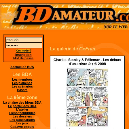
La galerie de
GeFran
Inscription
Mot de passe
Charles, Stanley & Pélicman - Les débuts
d'un artiste © + ® 2008
Accueil de BDA
Les BDA
Les membres
Les planches
Les scénarios
Hasard
La 9ème zone
La chaîne des blogs BDA
Le portail des BDA
L'atelier
Liens techniques
Les dossiers
Les publications
Les jeux
Cadavre-exquis