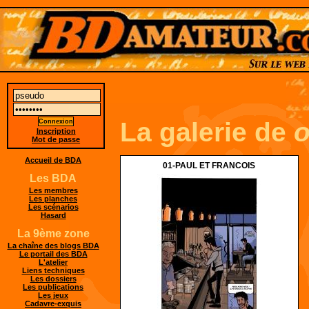
La galerie de
o
Inscription
Mot de passe
Accueil de BDA
01-PAUL ET FRANCOIS
Les BDA
Les membres
Les planches
Les scénarios
Hasard
La 9ème zone
La chaîne des blogs BDA
Le portail des BDA
L'atelier
Liens techniques
Les dossiers
Les publications
Les jeux
Cadavre-exquis