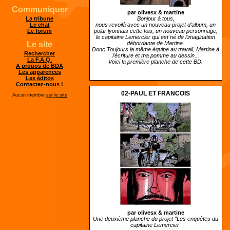
Communiquer
par olivesx &
martine
Bonjour à tous,
La tribune
nous revoilà avec un nouveau projet d'album, un
Le chat
polar lyonnais cette fois, un nouveau personnage,
Le forum
le capitaine Lemercier qui est né de l'imagination
débordante de Martine.
Le site
Donc Toujours la même équipe au travail, Martine à
Rechercher
l'écriture et ma pomme au dessin...
La F.A.Q.
Voici la première planche de cette BD.
A propos de BDA
Les apparences
Les éditos
Contactez-nous !
02-PAUL ET FRANCOIS
Aucun membre
sur le site
par olivesx &
martine
Une deuxième planche du projet "Les enquêtes du
capitaine Lemercier"