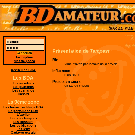
Présentation de
Tempest
Inscription
Bio
Mot de passe
Vous n'avez pas besoin de le savoir.
Accueil de BDA
Influences
mes rêves.
Les BDA
Projets en cours
Les membres
un tas de choses
Les planches
Les scénarios
Hasard
La 9ème zone
La chaîne des blogs BDA
Le portail des BDA
L'atelier
Liens techniques
Les dossiers
Les publications
Les jeux
Cadavre-exquis