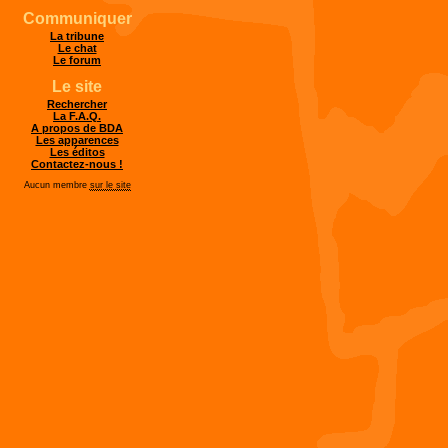
Communiquer
La tribune
Le chat
Le forum
Le site
Rechercher
La F.A.Q.
A propos de BDA
Les apparences
Les éditos
Contactez-nous !
Aucun membre
sur le site