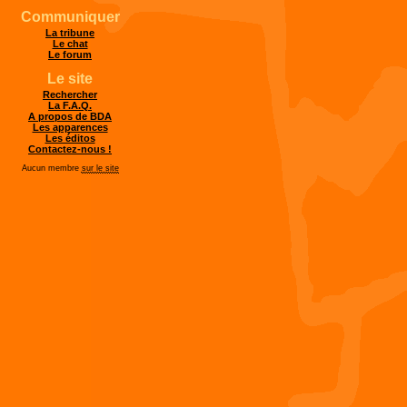
Communiquer
La tribune
Le chat
Le forum
Le site
Rechercher
La F.A.Q.
A propos de BDA
Les apparences
Les éditos
Contactez-nous !
Aucun membre
sur le site