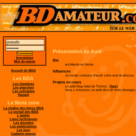
Présentation de
Auré
Inscription
Bio
Mot de passe
architecte en herbe.
Accueil de BDA
Influences
Je serais curieuse d'avoir votre avis là-dessus. 
Les BDA
Projets en cours
Les membres
Le petit blog natal de Tommy :
[lien]
Les planches
Vous y trouverez un petit dico de mots étranges
Les scénarios
Hasard
La 9ème zone
La chaîne des blogs BDA
Le portail des BDA
L'atelier
Liens techniques
Les dossiers
Les publications
Les jeux
Cadavre-exquis