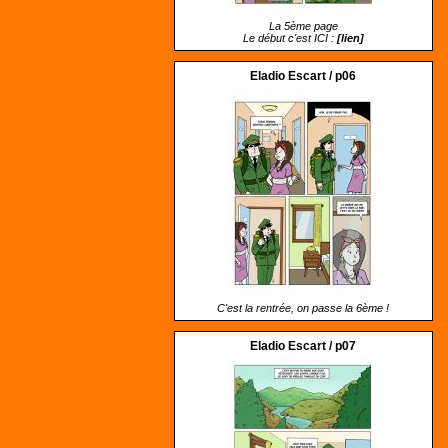
La 5ème page
Le début c'est ICI :
[lien]
Eladio Escart / p06
C'est la rentrée, on passe la 6ème !
Eladio Escart / p07