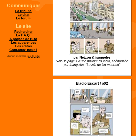
Communiquer
La tribune
Le chat
Le forum
Le site
Rechercher
La F.A.Q.
A propos de BDA
Les apparences
Les éditos
Contactez-nous !
Aucun membre
sur le site
par Netzou &
isangeles
Voici la page 1 d'une histoire d'Eladio, scénarisée
par Isangeles :"La isla de los muertos"
Eladio Escart / p02