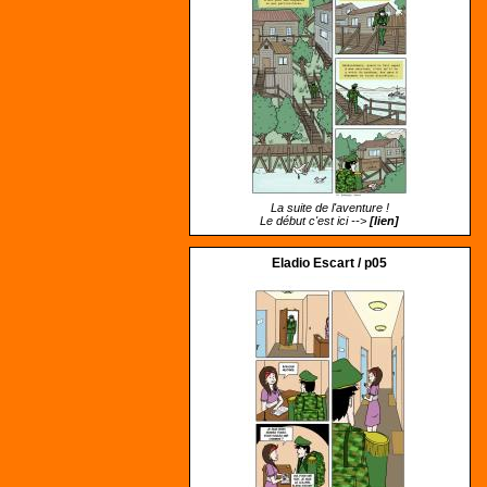
La suite de l'aventure !
Le début c'est ici -->
[lien]
Eladio Escart / p05