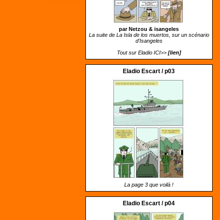
par Netzou &
isangeles
La suite de La Isla de los muertos, sur un scénario
d'Isangeles
Tout sur Eladio ICI>>
[lien]
Eladio Escart / p03
La page 3 que voilà !
Eladio Escart / p04