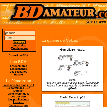
La galerie de
Netzou
Inscription
Mot de passe
Gemellaire - extra
Accueil de BDA
Les BDA
Les membres
Les planches
Les scénarios
Hasard
Hello,
La 9ème zone
Voilà une des dernières planches réalisée pour
La chaîne des blogs BDA
l'album à venir à la rentrée : Gémellaire...Etc
Le portail des BDA
(
[lien]
)
L'atelier
Liens techniques
Les dossiers
Eladio Escart / p01
Les publications
Les jeux
Cadavre-exquis