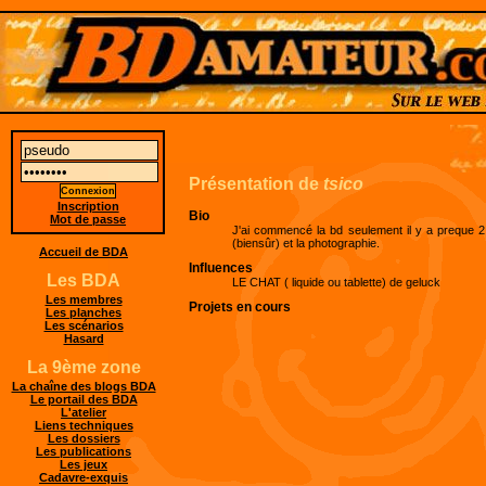
Présentation de
tsico
Inscription
Bio
Mot de passe
J'ai commencé la bd seulement il y a preque 2 
(biensûr) et la photographie.
Accueil de BDA
Influences
Les BDA
LE CHAT ( liquide ou tablette) de geluck
Les membres
Projets en cours
Les planches
Les scénarios
Hasard
La 9ème zone
La chaîne des blogs BDA
Le portail des BDA
L'atelier
Liens techniques
Les dossiers
Les publications
Les jeux
Cadavre-exquis