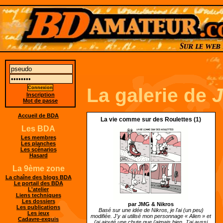
La galerie de
Inscription
Mot de passe
Accueil de BDA
La vie comme sur des Roulettes (1)
Les BDA
Les membres
Les planches
Les scénarios
Hasard
La 9ème zone
La chaîne des blogs BDA
Le portail des BDA
L'atelier
Liens techniques
Les dossiers
par JMG &
Nikros
Les publications
Basé sur une idée de Nikros, je l'ai (un peu)
Les jeux
modifiée. J'y ai utilisé mon personnage « Alien » et
Cadavre-exquis
j'ai ajouté une chute que j'aimais bien. J'ai aussi