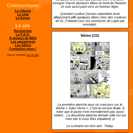
essayer d'avoir plusieurs idées en fond de l'histoire.
Communiquer
Je suis aussi parti vers un humour léger.
La tribune
Question couleur j'avoue cependant avoir
Le chat
allègrement pillé quelques idées chez des couleurs
Le forum
de Dr_Folaweb (sur ses aventures de Lapin par
exemple).
Le site
Rechercher
La F.A.Q.
Némo (1/2)
A propos de BDA
Les apparences
Les éditos
Contactez-nous !
Aucun membre
sur le site
La première planche pour un concours sur le
thème « Jules Verne ». C'est la version finale. À
noter que le jaune n'est normalement pas aussi
violent... La deuxième planche demain (elle est sur
mon site si vous êtes impatient) :p
Le scénario est d'un ami : Tobby.