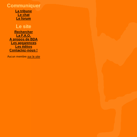
Communiquer
La tribune
Le chat
Le forum
Le site
Rechercher
La F.A.Q.
A propos de BDA
Les apparences
Les éditos
Contactez-nous !
Aucun membre
sur le site