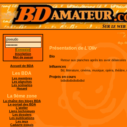
Présentation de
L'Oliv
Inscription
Bio
Mot de passe
Retour aux planches après les avoir délaissées
Accueil de BDA
Influences
Bd, littérature, cinéma, musique, opéra, théâtre
Les BDA
Projets en cours
Les membres
bdbdbdbdbdbdbd
Les planches
Les scénarios
Hasard
La 9ème zone
La chaîne des blogs BDA
Le portail des BDA
L'atelier
Liens techniques
Les dossiers
Les publications
Les jeux
Cadavre-exquis