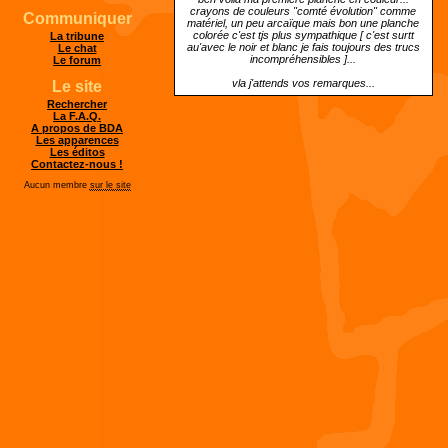
crayons de couleurs "comté évolution" comme
Communiquer
matériel, un peu arcaïque mais bon une planche
colorée c'est tjs plus sympathique [ c'est surtt
La tribune
au'avec le noir et blanc je fais toujours des trucs
Le chat
incompréhensibles ]...
Le forum
vla j'attends vos remarques...
Le site
Rechercher
La F.A.Q.
A propos de BDA
Les apparences
Les éditos
Contactez-nous !
Aucun membre
sur le site