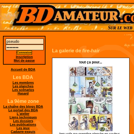
La galerie de
fire-hair
Inscription
Mot de passe
tout ça pour...
Accueil de BDA
Les BDA
Les membres
Les planches
Les scénarios
Hasard
La 9ème zone
La chaîne des blogs BDA
Le portail des BDA
L'atelier
Liens techniques
Les dossiers
Les publications
Les jeux
Cadavre-exquis
ben voila ma première planche en couleur...