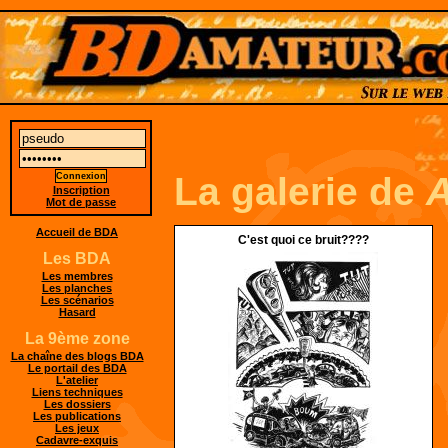
La galerie de
A
Inscription
Mot de passe
Accueil de BDA
C'est quoi ce bruit????
Les BDA
Les membres
Les planches
Les scénarios
Hasard
La 9ème zone
La chaîne des blogs BDA
Le portail des BDA
L'atelier
Liens techniques
Les dossiers
Les publications
Les jeux
Cadavre-exquis