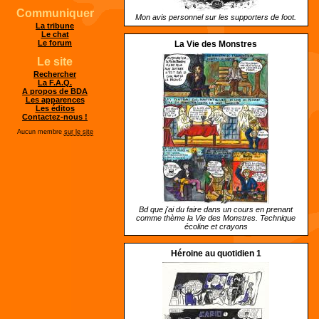
Communiquer
Mon avis personnel sur les supporters de foot.
La tribune
Le chat
Le forum
La Vie des Monstres
Le site
Rechercher
La F.A.Q.
A propos de BDA
Les apparences
Les éditos
Contactez-nous !
Aucun membre
sur le site
Bd que j'ai du faire dans un cours en prenant
comme thème la Vie des Monstres. Technique
écoline et crayons
Héroine au quotidien 1