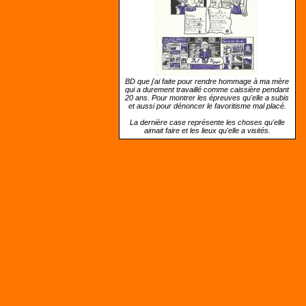
BD que j'ai faite pour rendre hommage à ma mère
qui a durement travaillé comme caissière pendant
20 ans. Pour montrer les épreuves qu'elle a subis
et aussi pour dénoncer le favoritisme mal placé.
La dernière case représente les choses qu'elle
aimait faire et les lieux qu'elle a visités.