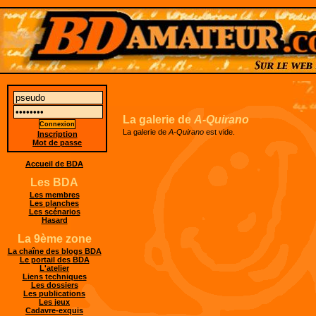
La galerie de
A-Quirano
La galerie de
A-Quirano
est vide.
Inscription
Mot de passe
Accueil de BDA
Les BDA
Les membres
Les planches
Les scénarios
Hasard
La 9ème zone
La chaîne des blogs BDA
Le portail des BDA
L'atelier
Liens techniques
Les dossiers
Les publications
Les jeux
Cadavre-exquis