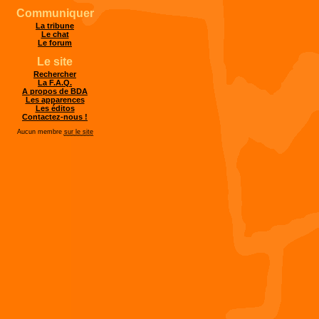
Communiquer
La tribune
Le chat
Le forum
Le site
Rechercher
La F.A.Q.
A propos de BDA
Les apparences
Les éditos
Contactez-nous !
Aucun membre
sur le site