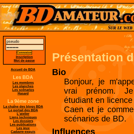
Présentation 
Inscription
Mot de passe
Bio
Accueil de BDA
Les BDA
Bonjour, je m'app
Les membres
Les planches
vrai prénom. Je
Les scénarios
Hasard
étudiant en licenc
La 9ème zone
La chaîne des blogs BDA
Caen et je commen
Le portail des BDA
L'atelier
scénarios de BD.
Liens techniques
Les dossiers
Les publications
Les jeux
Influences
Cadavre-exquis