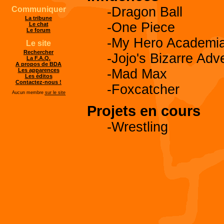
-Dragon Ball
Communiquer
La tribune
-One Piece
Le chat
Le forum
-My Hero Academi
Le site
Rechercher
-Jojo's Bizarre Adv
La F.A.Q.
A propos de BDA
-Mad Max
Les apparences
Les éditos
Contactez-nous !
-Foxcatcher
Aucun membre
sur le site
Projets en cours
-Wrestling