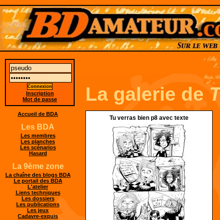
La galerie de
Inscription
Mot de passe
Accueil de BDA
Tu verras bien p8 avec texte
Les BDA
Les membres
Les planches
Les scénarios
Hasard
La 9ème zone
La chaîne des blogs BDA
Le portail des BDA
L'atelier
Liens techniques
Les dossiers
Les publications
Les jeux
Cadavre-exquis