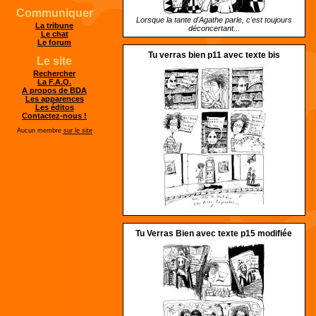
Communiquer
Lorsque la tante d'Agathe parle, c'est toujours
La tribune
déconcertant...
Le chat
Le forum
Tu verras bien p11 avec texte bis
Le site
Rechercher
La F.A.Q.
A propos de BDA
Les apparences
Les éditos
Contactez-nous !
Aucun membre
sur le site
Tu Verras Bien avec texte p15 modifiée