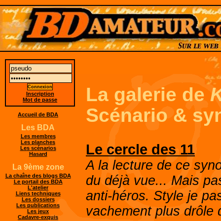
La galerie de
Inscription
Mot de passe
Scénario & sy
Accueil de BDA
Les BDA
Les membres
Les planches
Le cercle des 11
Les scénarios
Hasard
A la lecture de ce synop
La 9ème zone
La chaîne des blogs BDA
du déjà vue... Mais pas
Le portail des BDA
L'atelier
anti-héros. Style je pa
Liens techniques
Les dossiers
Les publications
vachement plus drôle 
Les jeux
Cadavre-exquis