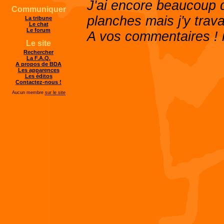
J'ai encore beaucoup d
Communiquer
planches mais j'y travai
La tribune
Le chat
Le forum
A vos commentaires ! m
Le site
Rechercher
La F.A.Q.
A propos de BDA
Les apparences
Les éditos
Contactez-nous !
Aucun membre
sur le site