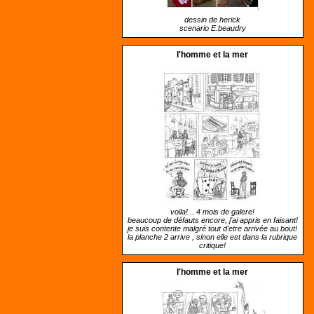
dessin de herick
scenario E.beaudry
l'homme et la mer
voila!... 4 mois de galere!
beaucoup de défauts encore, j'ai appris en faisant!
je suis contente malgré tout d'etre arrivée au bout!
la planche 2 arrive , sinon elle est dans la rubrique
critique!
l'homme et la mer