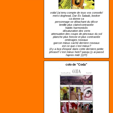
voila! j'ai tenu compte de tous vos conseils!
merci doghead, Dar Es Salaab, booker
ca donne ca
personnage se détachant du décor
lentille plus claire/contrastée
habits harmonisés
désaturation des verts
attenuation des coups de pinceaux du sol
planche plus foncee et plus contrastée
ombrages roseaux
garcon mieux caché derriere roseaux
est ce que c'est mieux?
(il y a bcp d'espoir dans cette derniere petite
phrase!! c'est mieux hein? pasqu j'y ai passé
l'apres midi :)))!!!)
colo de "Coda"