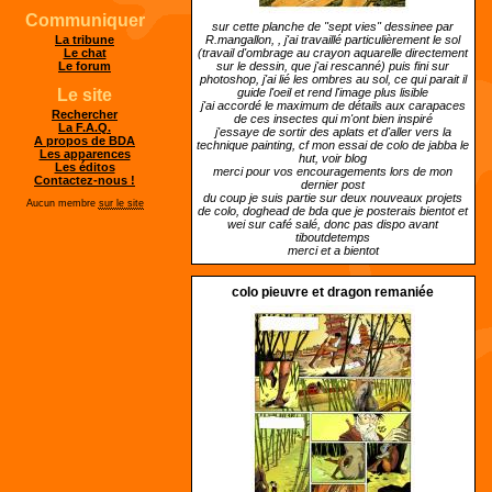
Communiquer
sur cette planche de "sept vies" dessinee par
R.mangallon, , j'ai travaillé particulièrement le sol
La tribune
(travail d'ombrage au crayon aquarelle directement
Le chat
sur le dessin, que j'ai rescanné) puis fini sur
Le forum
photoshop, j'ai lié les ombres au sol, ce qui parait il
guide l'oeil et rend l'image plus lisible
Le site
j'ai accordé le maximum de détails aux carapaces
Rechercher
de ces insectes qui m'ont bien inspiré
La F.A.Q.
j'essaye de sortir des aplats et d'aller vers la
A propos de BDA
technique painting, cf mon essai de colo de jabba le
Les apparences
hut, voir blog
Les éditos
merci pour vos encouragements lors de mon
Contactez-nous !
dernier post
du coup je suis partie sur deux nouveaux projets
Aucun membre
sur le site
de colo, doghead de bda que je posterais bientot et
wei sur café salé, donc pas dispo avant
tiboutdetemps
merci et a bientot
colo pieuvre et dragon remaniée