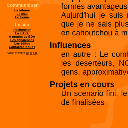
formes avantageuse
Communiquer
La tribune
Aujurd'hui je suis
Le chat
Le forum
que je ne sais plu
Le site
Rechercher
en cahoutchou à ma 
La F.A.Q.
A propos de BDA
Les apparences
Influences
Les éditos
Contactez-nous !
en autre : Le comb
Aucun membre
sur le site
les deserteurs, 
gens, approximativ
Projets en cours
Un scenario fini, le
de finalisées