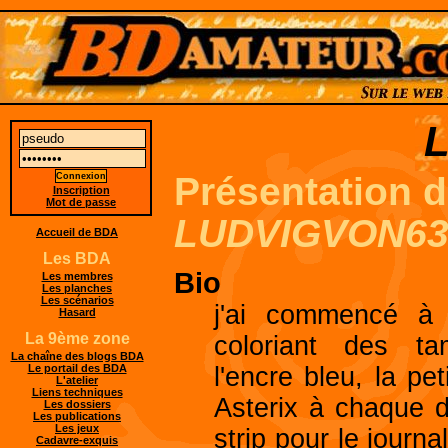
Présentation 
Inscription
Mot de passe
LUDVIGVON6
Accueil de BDA
Les BDA
Bio
Les membres
Les planches
Les scénarios
j'ai commencé à
Hasard
La 9ème zone
coloriant des t
La chaîne des blogs BDA
l'encre bleu, la p
Le portail des BDA
L'atelier
Liens techniques
Asterix à chaque d
Les dossiers
Les publications
Les jeux
strip pour le journa
Cadavre-exquis