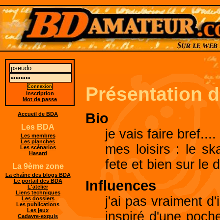
Présentation 
Inscription
Mot de passe
Bio
Accueil de BDA
Les BDA
je vais faire bref....
Les membres
Les planches
mes loisirs : le s
Les scénarios
Hasard
fete et bien sur le 
La 9ème zone
La chaîne des blogs BDA
Influences
Le portail des BDA
L'atelier
Liens techniques
j'ai pas vraiment d'
Les dossiers
Les publications
Les jeux
inspiré d'une poche
Cadavre-exquis