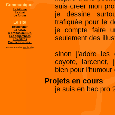
suis creer mon pro
Communiquer
La tribune
je dessine surto
Le chat
Le forum
trafiquée pour le 
Le site
Rechercher
je compte faire u
La F.A.Q.
A propos de BDA
seulement des illus
Les apparences
Les éditos
Contactez-nous !
Aucun membre
sur le site
sinon j'adore les 
coyote, larcenet,
bien pour l'humour 
Projets en cours
je suis en bac pro