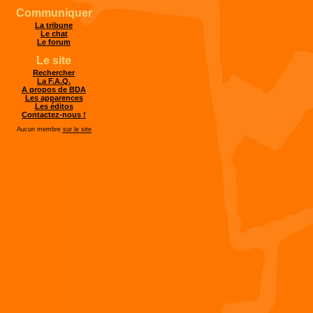
Communiquer
La tribune
Le chat
Le forum
Le site
Rechercher
La F.A.Q.
A propos de BDA
Les apparences
Les éditos
Contactez-nous !
Aucun membre
sur le site