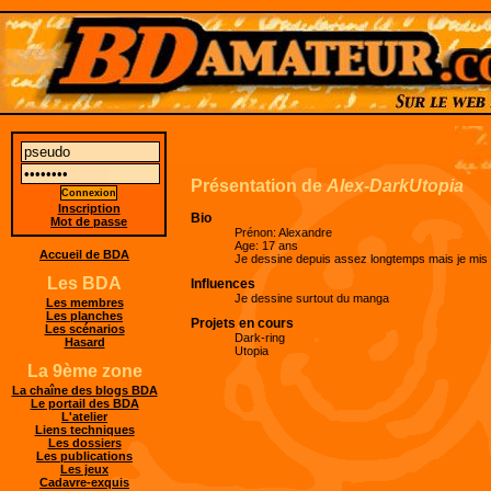
Présentation de
Alex-DarkUtopia
Inscription
Bio
Mot de passe
Prénon: Alexandre
Age: 17 ans
Accueil de BDA
Je dessine depuis assez longtemps mais je mis 
Les BDA
Influences
Je dessine surtout du manga
Les membres
Les planches
Projets en cours
Les scénarios
Dark-ring
Hasard
Utopia
La 9ème zone
La chaîne des blogs BDA
Le portail des BDA
L'atelier
Liens techniques
Les dossiers
Les publications
Les jeux
Cadavre-exquis