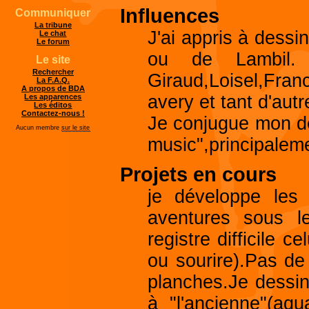
Influences
Communiquer
La tribune
J'ai appris à dessi
Le chat
Le forum
ou de Lambil. 
Le site
Rechercher
Giraud,Loisel,Fran
La F.A.Q.
A propos de BDA
avery et tant d'autr
Les apparences
Les éditos
Contactez-nous !
Je conjugue mon d
Aucun membre
sur le site
music",principalem
Projets en cours
je développe les 
aventures sous le
registre difficile c
ou sourire).Pas de
planches.Je dessine,
à "l'ancienne"(aqu