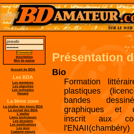
Présentation 
Inscription
Mot de passe
Bio
Accueil de BDA
Les BDA
Formation littéra
Les membres
Les planches
plastiques (lice
Les scénarios
Hasard
bandes dessiné
La 9ème zone
La chaîne des blogs BDA
graphiques et dé
Le portail des BDA
L'atelier
inscrit aux 
Liens techniques
Les dossiers
Les publications
l'ENAII(chambéry)
Les jeux
Cadavre-exquis