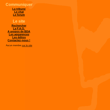
Communiquer
La tribune
Le chat
Le forum
Le site
Rechercher
La F.A.Q.
A propos de BDA
Les apparences
Les éditos
Contactez-nous !
Aucun membre
sur le site