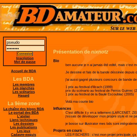
Présentation de
nixnotz
Inscription
Bio
Mot de passe
ben aucune je n ai jamais été edité, mais c'est 
Accueil de BDA
Je dessine et fais de la bande déssinée depuis ou
Les BDA
j'ai aussi gagné plusieurs concours de bande d
Les membres
1 prix au festival d'illzach (1999)
Les planches
prix du scénario au festival de Perros Guirrec (
Les scénarios
1 prix au festival de la Baule Escoublac (2005)
Hasard
Voilà ma courte bio
La 9ème zone
Influences
La chaîne des blogs BDA
C'est difficile il y en a tellement (LARCENET
Le portail des BDA
j'essais de développer mon propre style et ne pa
L'atelier
Liens techniques
je bosse sur illustrator mes bds sont intégralemen
Les dossiers
Les publications
Projets en cours
Les jeux
LES FISCHERS : c'est mon projet principale, ça p
Cadavre-exquis