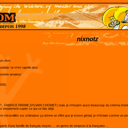
nixnotz
mon rêve
lalala ! je m'en rapelle plus
essinée amateur:
2005)
, ZEP , FABRICE PARME,SYLVAIN CHOMET) mais je m'inspire aussi beaucoup du cinéma d'ani
s simplement copier ce qui ce fais déjà.
t retravaillés sur ordinateur ça donne un effet que je trouve génial, je m'éclate comme un peti
arle d'une famille de français moyen .... un genre de simpson à la française ...