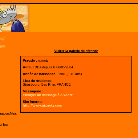
Visiter la galerie de
nixnotz
Pseudo
: nixnotz
Auteur
BDA depuis le 06/05/2004
Année de naissance
: 1981 (~ 45 ans)
Lieu de résidence
:
Strasbourg, Bas Rhin, FRANCE
Messagerie
:
Envoyer un message à
nixnotz
Site internet
:
http://www.nixnotz.com
mation.Mais
t fou...