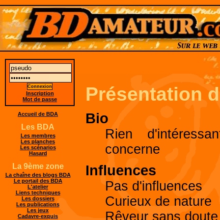
Présentation 
Inscription
Mot de passe
Bio
Accueil de BDA
Les BDA
Rien d'intéres
Les membres
Les planches
concerne
Les scénarios
Hasard
Influences
La 9ème zone
La chaîne des blogs BDA
Le portail des BDA
Pas d'influences
L'atelier
Liens techniques
Curieux de nature
Les dossiers
Les publications
Les jeux
Rêveur sans doute
Cadavre-exquis