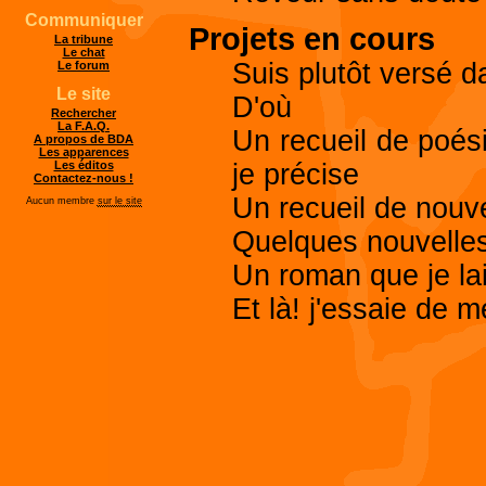
Communiquer
Projets en cours
La tribune
Le chat
Suis plutôt versé d
Le forum
Le site
D'où
Rechercher
La F.A.Q.
Un recueil de poési
A propos de BDA
Les apparences
je précise
Les éditos
Contactez-nous !
Un recueil de nouve
Aucun membre
sur le site
Quelques nouvelle
Un roman que je la
Et là! j'essaie de 