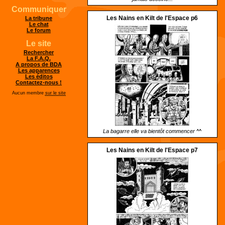
Communiquer
Les Nains en Kilt de l'Espace p6
La tribune
Le chat
Le forum
Le site
Rechercher
La F.A.Q.
A propos de BDA
Les apparences
Les éditos
Contactez-nous !
Aucun membre
sur le site
La bagarre elle va bientôt commencer ^^
Les Nains en Kilt de l'Espace p7