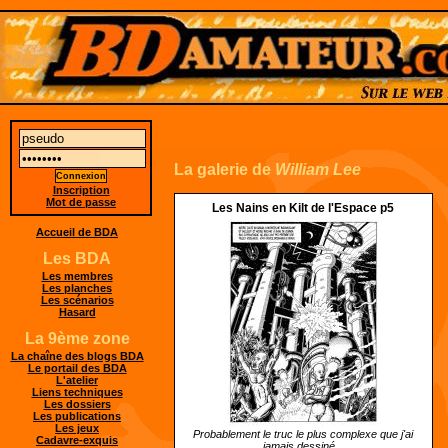
La galerie de
William Lee
Inscription
Mot de passe
Les Nains en Kilt de l'Espace p5
Accueil de BDA
Les BDA
Les membres
Les planches
Les scénarios
Hasard
La 9ème zone
La chaîne des blogs BDA
Le portail des BDA
L'atelier
Liens techniques
Les dossiers
Les publications
Les jeux
Probablement le truc le plus complexe que j'ai
Cadavre-exquis
jamais dessiné...