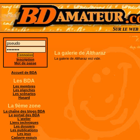
La galerie de
Altharaz
La galerie de
Altharaz
est vide.
Inscription
Mot de passe
Accueil de BDA
Les BDA
Les membres
Les planches
Les scénarios
Hasard
La 9ème zone
La chaîne des blogs BDA
Le portail des BDA
L'atelier
Liens techniques
Les dossiers
Les publications
Les jeux
Cadavre-exquis