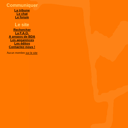
Communiquer
La tribune
Le chat
Le forum
Le site
Rechercher
La F.A.Q.
A propos de BDA
Les apparences
Les éditos
Contactez-nous !
Aucun membre
sur le site