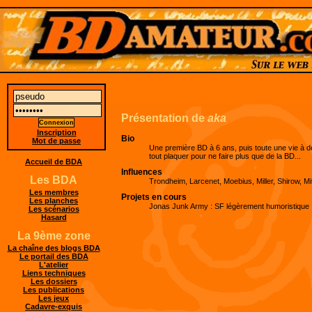
Présentation de
aka
Inscription
Bio
Mot de passe
Une première BD à 6 ans, puis toute une vie à d
tout plaquer pour ne faire plus que de la BD...
Accueil de BDA
Influences
Les BDA
Trondheim, Larcenet, Moebius, Miller, Shirow, Mit
Les membres
Projets en cours
Les planches
Jonas Junk Army : SF légèrement humoristique
Les scénarios
Hasard
La 9ème zone
La chaîne des blogs BDA
Le portail des BDA
L'atelier
Liens techniques
Les dossiers
Les publications
Les jeux
Cadavre-exquis