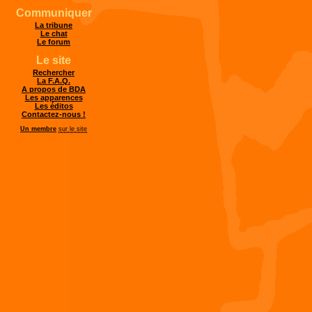
Communiquer
La tribune
Le chat
Le forum
Le site
Rechercher
La F.A.Q.
A propos de BDA
Les apparences
Les éditos
Contactez-nous !
Un membre
sur le site