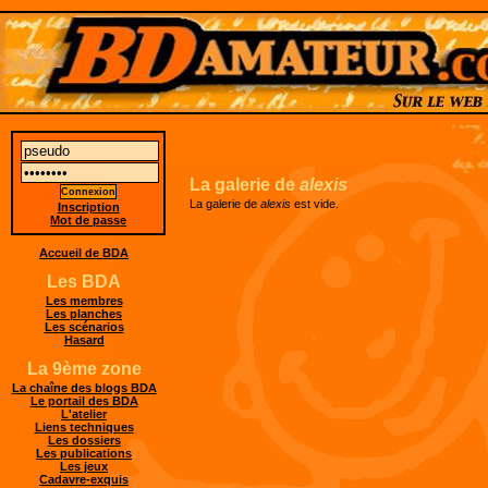
La galerie de
alexis
La galerie de
alexis
est vide.
Inscription
Mot de passe
Accueil de BDA
Les BDA
Les membres
Les planches
Les scénarios
Hasard
La 9ème zone
La chaîne des blogs BDA
Le portail des BDA
L'atelier
Liens techniques
Les dossiers
Les publications
Les jeux
Cadavre-exquis