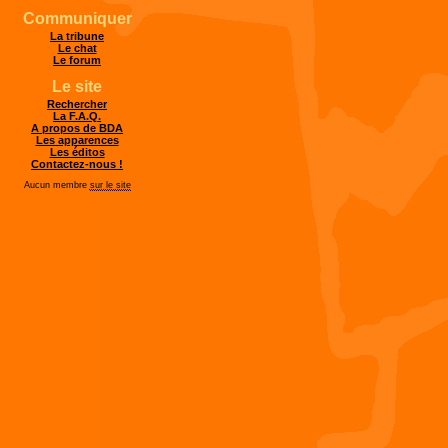
Communiquer
La tribune
Le chat
Le forum
Le site
Rechercher
La F.A.Q.
A propos de BDA
Les apparences
Les éditos
Contactez-nous !
Aucun membre
sur le site