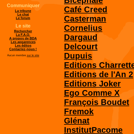
Bicephale
Communiquer
Café Creed
La tribune
Le chat
Casterman
Le forum
Le site
Cornelius
Rechercher
Dargaud
La F.A.Q.
A propos de BDA
Les apparences
Delcourt
Les éditos
Contactez-nous !
Dupuis
Aucun membre
sur le site
Editions Charrett
Editions de l'An 2
Editions Joker
Ego Comme X
François Boudet
Fremok
Glénat
InstitutPacome