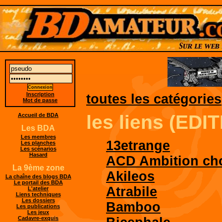
Inscription
toutes les catégories
Mot de passe
les liens (ED
Accueil de BDA
Les BDA
Les membres
13etrange
Les planches
Les scénarios
Hasard
ACD Ambition cho
La 9ème zone
Akileos
La chaîne des blogs BDA
Le portail des BDA
Atrabile
L'atelier
Liens techniques
Les dossiers
Bamboo
Les publications
Les jeux
Cadavre-exquis