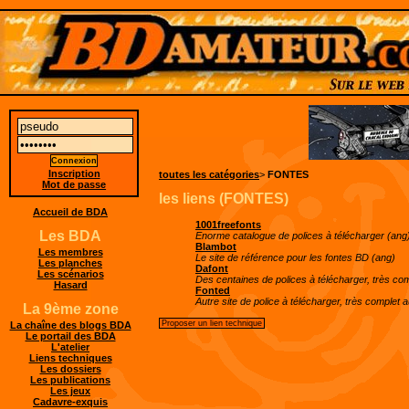
Inscription
toutes les catégories
>
FONTES
Mot de passe
les liens (FONTES)
Accueil de BDA
1001freefonts
Les BDA
Enorme catalogue de polices à télécharger (ang
Blambot
Les membres
Le site de référence pour les fontes BD (ang)
Les planches
Dafont
Les scénarios
Des centaines de polices à télécharger, très comp
Hasard
Fonted
Autre site de police à télécharger, très complet a
La 9ème zone
Proposer un lien technique
La chaîne des blogs BDA
Le portail des BDA
L'atelier
Liens techniques
Les dossiers
Les publications
Les jeux
Cadavre-exquis