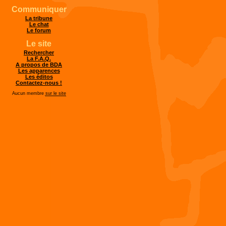
Communiquer
La tribune
Le chat
Le forum
Le site
Rechercher
La F.A.Q.
A propos de BDA
Les apparences
Les éditos
Contactez-nous !
Aucun membre
sur le site