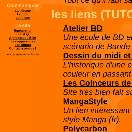
Tout ce qu'il faut s
Communiquer
les liens (TU
La tribune
Le chat
Le forum
Le site
Atelier BD
Rechercher
La F.A.Q.
Une école de BD en 
A propos de BDA
Les apparences
scénario de Bande 
Les éditos
Contactez-nous !
Dessin du midi et 
Aucun membre
sur le site
L'historique d'une 
couleur en passant 
Les Coinceurs de
Site très bien fait 
MangaStyle
Un lien intéressant
style Manga (fr).
Polycarbon