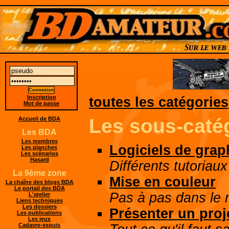
Inscription
toutes les catégories
Mot de passe
Les sous-caté
Accueil de BDA
Les BDA
Les membres
Logiciels de gra
Les planches
Les scénarios
Hasard
Différents tutoriau
La 9ème zone
Mise en couleur
La chaîne des blogs BDA
Le portail des BDA
Pas à pas dans le 
L'atelier
Liens techniques
Les dossiers
Présenter un proj
Les publications
Les jeux
Cadavre-exquis