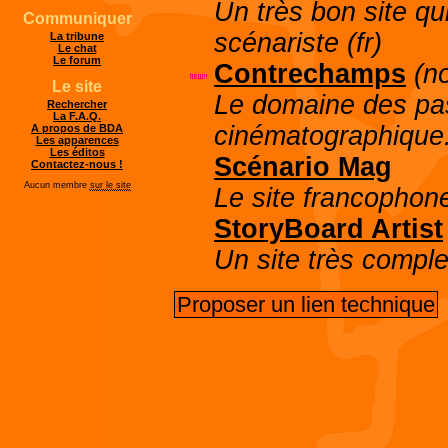
Un très bon site qu
Communiquer
scénariste (fr)
La tribune
Le chat
Le forum
Contrechamps
(n
Le site
Le domaine des pass
Rechercher
La F.A.Q.
cinématographique
A propos de BDA
Les apparences
Les éditos
Scénario Mag
Contactez-nous !
Aucun membre
sur le site
Le site francophone
StoryBoard Artist
Un site très comple
Proposer un lien technique