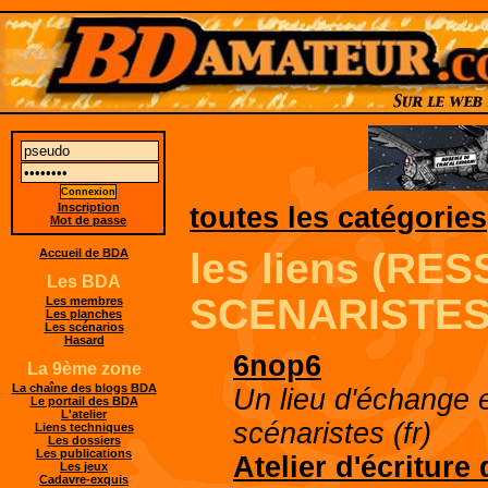
Inscription
toutes les catégories
Mot de passe
les liens (R
Accueil de BDA
Les BDA
SCENARISTES
Les membres
Les planches
Les scénarios
Hasard
6nop6
La 9ème zone
La chaîne des blogs BDA
Un lieu d'échange e
Le portail des BDA
L'atelier
scénaristes (fr)
Liens techniques
Les dossiers
Les publications
Atelier d'écriture
Les jeux
Cadavre-exquis